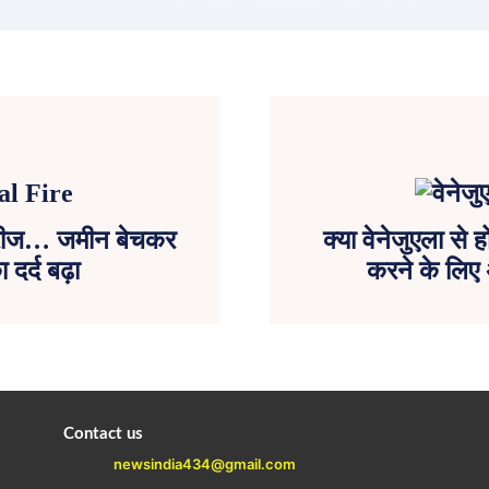
 मरीज… जमीन बेचकर
क्या वेनेजुएला से
दर्द बढ़ा
करने के लिए अ
Contact us
newsindia434@gmail.com