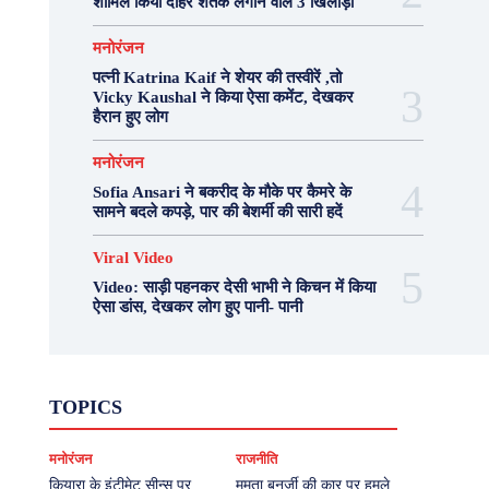
शामिल किया दोहरे शतक लगाने वाले 3 खिलाड़ी
मनोरंजन
पत्नी Katrina Kaif ने शेयर की तस्वीरें ,तो
Vicky Kaushal ने किया ऐसा कमेंट, देखकर
हैरान हुए लोग
मनोरंजन
Sofia Ansari ने बकरीद के मौके पर कैमरे के
सामने बदले कपड़े, पार की बेशर्मी की सारी हदें
Viral Video
Video: साड़ी पहनकर देसी भाभी ने किचन में किया
ऐसा डांस, देखकर लोग हुए पानी- पानी
Fashion
Health
Lifestyle
News
TOPICS
Photography
Recipes
Sport
Travel
UP
Viral Video
एस्ट्रो
करियर
क्रिकेट
मनोरंजन
राजनीति
खेल
टेक्नोलॉजी
दुनिया
देश
बिजनेस
मनोरंजन
राजनीति
वास्तु शास्त्र
कियारा के इंटीमेट सीन्स पर
ममता बनर्जी की कार पर हमले