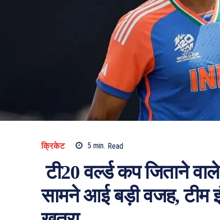
क्रिकेट
5
min.
Read
टी20 वर्ल्ड कप जिताने वाले
सामने आई बड़ी वजह, टीम इंड
खतरा