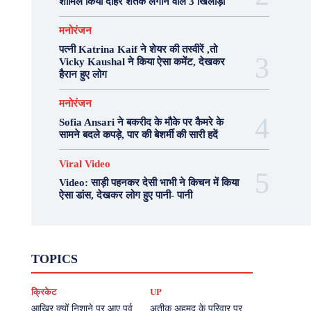
शामिल किया दोहरे शतक लगाने वाले 3 खिलाड़ी
मनोरंजन
पत्नी Katrina Kaif ने शेयर की तस्वीरें ,तो
Vicky Kaushal ने किया ऐसा कमेंट, देखकर
हैरान हुए लोग
मनोरंजन
Sofia Ansari ने बकरीद के मौके पर कैमरे के
सामने बदले कपड़े, पार की बेशर्मी की सारी हदें
Viral Video
Video: साड़ी पहनकर देसी भाभी ने किचन में किया
ऐसा डांस, देखकर लोग हुए पानी- पानी
Fashion
Health
Lifestyle
News
TOPICS
Photography
Recipes
Sport
Travel
UP
Viral Video
एस्ट्रो
करियर
क्रिकेट
क्रिकेट
UP
खेल
टेक्नोलॉजी
दुनिया
देश
बिजनेस
मनोरंजन
राजनीति
वास्तु शास्त्र
आखिर क्यों निशाने पर आए पूर्व
अतीक अहमद के परिवार पर