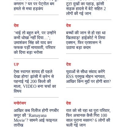
कप्तान ? घर पर पेट्रोल बम
टूटा दुखों का पहाड़, झांसी
हमले से मचा हड़कंप
सड़क हादसे में बेटे सहित 2
More
लोगों की गई जान
देश
देश
‘भाई तो बहुत बने, पर उन्होंने
बच्चों की जान से हो रहा था
कभी धोखा नहीं दिया…’;
खिलवाड़! हाईकोर्ट ने लिया
उमाशंकर सिंह को याद कर
एक्शन, फिर प्रशासन ने
फफक पड़ीं मायावती, परिवार
उठाया बड़ा कदम
को दिया बड़ा भरोसा
UP
देश
ऐसा स्वागत शायद ही पहले
युवाओं से सीधा संवाद करेंगे
देखा होगा! झांसी में क्रेन से
RSS प्रमुख मोहन भागवत,
पहनाई गई 200 किलो की
आखिर किन मुद्दों पर होगी बात?
माला, VIDEO बना चर्चा का
विषय
मनोरंजन
देश
आखिर कब रिलीज होगी रणबीर
रात को सो रहा था पूरा परिवार,
कपूर की ‘Ramayana
फिर अचानक कैसै गिरा 100
Movie’? सामने आई फाइनल
साल पुराना मकान? 6 लोगों की
तारीख
चली गई जान