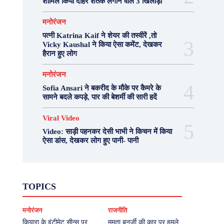
शामिल किया दोहरे शतक लगाने वाले 3 खिलाड़ी
मनोरंजन
पत्नी Katrina Kaif ने शेयर की तस्वीरें ,तो
Vicky Kaushal ने किया ऐसा कमेंट, देखकर
हैरान हुए लोग
मनोरंजन
Sofia Ansari ने बकरीद के मौके पर कैमरे के
सामने बदले कपड़े, पार की बेशर्मी की सारी हदें
Viral Video
Video: साड़ी पहनकर देसी भाभी ने किचन में किया
ऐसा डांस, देखकर लोग हुए पानी- पानी
Fashion
Health
Lifestyle
News
TOPICS
Photography
Recipes
Sport
Travel
UP
Viral Video
एस्ट्रो
करियर
क्रिकेट
मनोरंजन
राजनीति
खेल
टेक्नोलॉजी
दुनिया
देश
बिजनेस
मनोरंजन
राजनीति
वास्तु शास्त्र
कियारा के इंटीमेट सीन्स पर
ममता बनर्जी की कार पर हमले