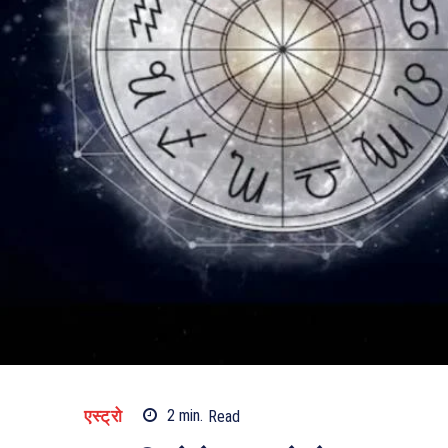
एस्ट्रो
2
min.
Read