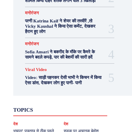
शामिल किया दोहरे शतक लगाने वाले 3 खिलाड़ी
मनोरंजन
पत्नी Katrina Kaif ने शेयर की तस्वीरें ,तो
Vicky Kaushal ने किया ऐसा कमेंट, देखकर
हैरान हुए लोग
मनोरंजन
Sofia Ansari ने बकरीद के मौके पर कैमरे के
सामने बदले कपड़े, पार की बेशर्मी की सारी हदें
Viral Video
Video: साड़ी पहनकर देसी भाभी ने किचन में किया
ऐसा डांस, देखकर लोग हुए पानी- पानी
Fashion
Health
Lifestyle
News
TOPICS
Photography
Recipes
Sport
Travel
UP
Viral Video
एस्ट्रो
करियर
क्रिकेट
देश
देश
खेल
टेक्नोलॉजी
दुनिया
देश
बिजनेस
मनोरंजन
राजनीति
वास्तु शास्त्र
भूचाल! पूछताछ से ठीक पहले
सड़क पर अचानक बेहोश