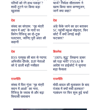
पतियों को रंगे हाथ पकड़ा’?
चार्ज? निर्मला सीतारमण ने
शादी टूटने पर किया बड़ा
खत्म किया सारा कन्फ्यूजन,
More
खुलासा
जानें क्या कहा?
देश
देश
संसद का संग्राम: ‘गृह मंत्री
अंडे फेंके जाने का डर बताकर
सदन में आएं’ के नारों पर
SC पहुंचीं महुआ मोइत्रा, फिर
किरेन रिजिजू का दो-टूक
कोर्ट ने क्यों लगाई कड़ी
पलटवार, जानिए पूरी अंदर की
फटकार?
कहानी
देश
बिजनेस
RSS प्रमुख की बात से गदगद
‘100% शुद्ध’ लिखना डाबर
अभिजीत दीपके, BJP नेताओं
को पड़ा भारी? FSSAI के
को दे डाली बड़ी नसीहत
आदेश पर हाईकोर्ट ने सुनाया
बड़ा फैसला
राजनीति
राजनीति
संसद में फिर गूंजा ‘गृह मंत्री
मोदी-बादल की मुलाकात के बाद
सदन में आओ’ का नारा,
पंजाब में क्यों मची हलचल?
रिजिजू के जवाब से और बढ़ा
गठबंधन पर फिर शुरू हुई चर्चा
सियासी घमासान