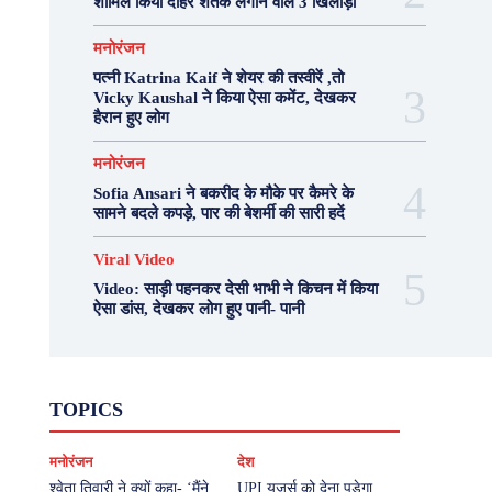
शामिल किया दोहरे शतक लगाने वाले 3 खिलाड़ी
मनोरंजन
पत्नी Katrina Kaif ने शेयर की तस्वीरें ,तो
Vicky Kaushal ने किया ऐसा कमेंट, देखकर
हैरान हुए लोग
मनोरंजन
Sofia Ansari ने बकरीद के मौके पर कैमरे के
सामने बदले कपड़े, पार की बेशर्मी की सारी हदें
Viral Video
Video: साड़ी पहनकर देसी भाभी ने किचन में किया
ऐसा डांस, देखकर लोग हुए पानी- पानी
Fashion
Health
Lifestyle
News
TOPICS
Photography
Recipes
Sport
Travel
UP
Viral Video
एस्ट्रो
करियर
क्रिकेट
मनोरंजन
देश
खेल
टेक्नोलॉजी
दुनिया
देश
बिजनेस
मनोरंजन
राजनीति
वास्तु शास्त्र
श्वेता तिवारी ने क्यों कहा- ‘मैंने
UPI यूजर्स को देना पड़ेगा