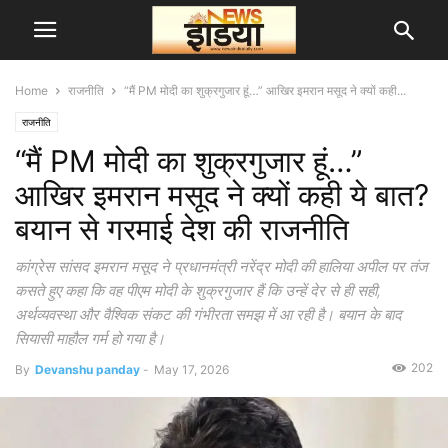
Home
राजनीति
“मैं PM मोदी का शुक्रगुजार हूं…” आखिर इमरान मसूद ने क्यों कही...
राजनीति
“मैं PM मोदी का शुक्रगुजार हूं…”
आखिर इमरान मसूद ने क्यों कही ये बात?
बयान से गरमाई देश की राजनीति
कांग्रेस सांसद इमरान मसूद ने प्रधानमंत्री नरेंद्र मोदी की हालिया अपील पर तंज
कसते हुए कहा कि वह पीएम मोदी के शुक्रगुजार हैं कि उन्हें देर से ही सही,
अर्थव्यवस्था और वैश्विक संकट की गंभीरता समझ में आ रही है। बयान के बाद
सियासी माहौल गर्म हो गया है।
202
By
Devanshu panday
-
May 17, 2026