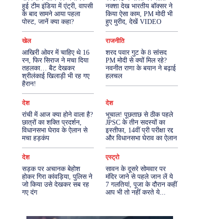
हुई टीम इंडिया में एंट्री, वापसी
नक्शा देख भारतीय बॉक्सर ने
के बाद सामने आया पहला
किया ऐसा काम, PM मोदी भी
More
पोस्ट, जानें क्या कहा?
हुए मुरीद, देखें VIDEO
खेल
राजनीति
आखिरी ओवर में चाहिए थे 16
शरद पवार गुट के 8 सांसद
रन, फिर सिराज ने मचा दिया
PM मोदी से क्यों मिल रहे?
तहलका… बैट देखकर
नवनीत राणा के बयान ने बढ़ाई
श्रीलंकाई खिलाड़ी भी रह गए
हलचल
हैरान!
देश
देश
रांची में आज क्या होने वाला है?
भूचाल! पूछताछ से ठीक पहले
छात्रों का शक्ति प्रदर्शन,
JPSC के तीन सदस्यों का
विधानसभा घेराव के ऐलान से
इस्तीफा, 14वीं प्री परीक्षा रद्द
मचा हड़कंप
और विधानसभा घेराव का ऐलान
देश
एस्ट्रो
सड़क पर अचानक बेहोश
सावन के दूसरे सोमवार पर
होकर गिरा कांवड़िया, पुलिस ने
मंदिर जाने से पहले जान लें ये
जो किया उसे देखकर सब रह
7 गलतियां, पूजा के दौरान कहीं
गए दंग
आप भी तो नहीं करते ये...