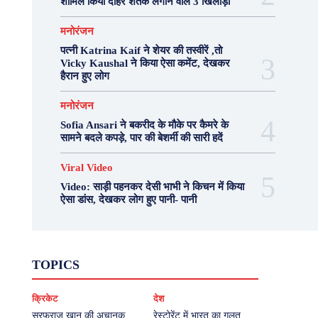
शामिल किया दोहरे शतक लगाने वाले 3 खिलाड़ी
मनोरंजन
पत्नी Katrina Kaif ने शेयर की तस्वीरें ,तो
Vicky Kaushal ने किया ऐसा कमेंट, देखकर
हैरान हुए लोग
मनोरंजन
Sofia Ansari ने बकरीद के मौके पर कैमरे के
सामने बदले कपड़े, पार की बेशर्मी की सारी हदें
Viral Video
Video: साड़ी पहनकर देसी भाभी ने किचन में किया
ऐसा डांस, देखकर लोग हुए पानी- पानी
Fashion
Health
Lifestyle
News
TOPICS
Photography
Recipes
Sport
Travel
UP
Viral Video
एस्ट्रो
करियर
क्रिकेट
क्रिकेट
देश
खेल
टेक्नोलॉजी
दुनिया
देश
बिजनेस
मनोरंजन
राजनीति
वास्तु शास्त्र
सरफराज खान की अचानक
रेस्टोरेंट में भारत का गलत