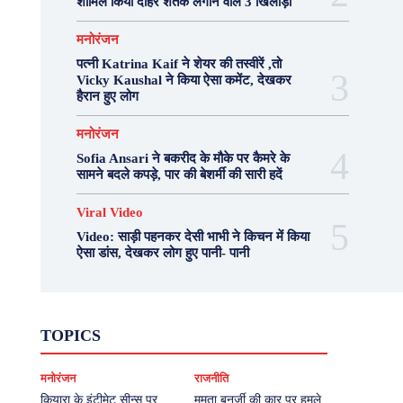
शामिल किया दोहरे शतक लगाने वाले 3 खिलाड़ी
मनोरंजन
पत्नी Katrina Kaif ने शेयर की तस्वीरें ,तो
Vicky Kaushal ने किया ऐसा कमेंट, देखकर
हैरान हुए लोग
मनोरंजन
Sofia Ansari ने बकरीद के मौके पर कैमरे के
सामने बदले कपड़े, पार की बेशर्मी की सारी हदें
Viral Video
Video: साड़ी पहनकर देसी भाभी ने किचन में किया
ऐसा डांस, देखकर लोग हुए पानी- पानी
Fashion
Health
Lifestyle
News
TOPICS
Photography
Recipes
Sport
Travel
UP
Viral Video
एस्ट्रो
करियर
क्रिकेट
मनोरंजन
राजनीति
खेल
टेक्नोलॉजी
दुनिया
देश
बिजनेस
मनोरंजन
राजनीति
वास्तु शास्त्र
कियारा के इंटीमेट सीन्स पर
ममता बनर्जी की कार पर हमले