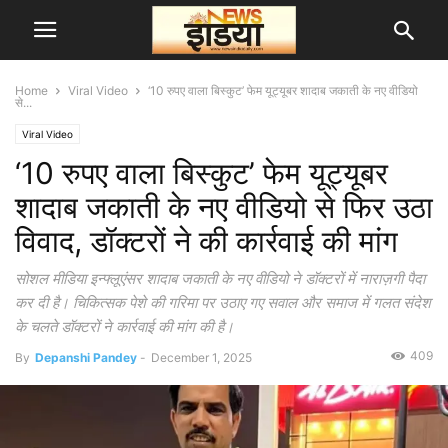
Home
Viral Video
‘10 रुपए वाला बिस्कुट’ फेम यूट्यूबर शादाब जकाती के नए वीडियो
से...
Viral Video
‘10 रुपए वाला बिस्कुट’ फेम यूट्यूबर
शादाब जकाती के नए वीडियो से फिर उठा
विवाद, डॉक्टरों ने की कार्रवाई की मांग
सोशल मीडिया इन्फ्लूएंसर शादाब जकाती के नए वीडियो ने डॉक्टरों में नाराज़गी पैदा
कर दी है। चिकित्सक पेशे की गरिमा पर उठाए गए सवाल और समाज में गलत संदेश
के चलते डॉक्टरों ने कार्रवाई की मांग की है।
409
By
Depanshi Pandey
-
December 1, 2025