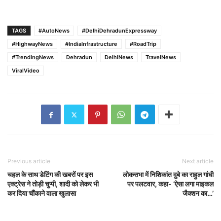
TAGS
#AutoNews
#DelhiDehradunExpressway
#HighwayNews
#IndiaInfrastructure
#RoadTrip
#TrendingNews
Dehradun
DelhiNews
TravelNews
ViralVideo
Previous article
Next article
चहल के साथ डेटिंग की खबरों पर इस
लोकसभा में निशिकांत दुबे का राहुल गांधी
एक्ट्रेस ने तोड़ी चुप्पी, शादी को लेकर भी
पर पलटवार, कहा- ‘ऐसा लगा माइकल
कर दिया चौंकाने वाला खुलासा
जैक्शन का…’