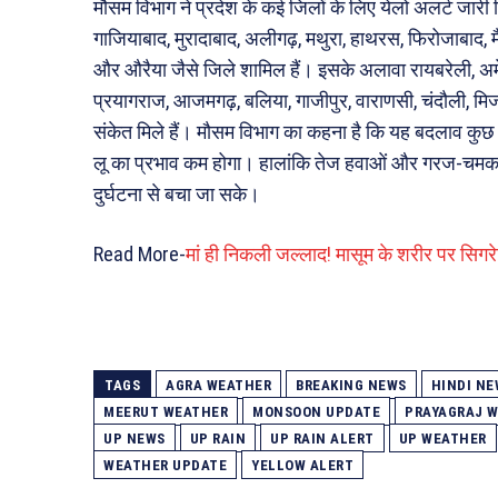
मौसम विभाग ने प्रदेश के कई जिलों के लिए येलो अलर्ट जारी 
गाजियाबाद, मुरादाबाद, अलीगढ़, मथुरा, हाथरस, फिरोजाबाद, म
और औरैया जैसे जिले शामिल हैं। इसके अलावा रायबरेली, अमेठी
प्रयागराज, आजमगढ़, बलिया, गाजीपुर, वाराणसी, चंदौली, मिर्जापु
संकेत मिले हैं। मौसम विभाग का कहना है कि यह बदलाव कुछ
लू का प्रभाव कम होगा। हालांकि तेज हवाओं और गरज-चमक क
दुर्घटना से बचा जा सके।
Read More-
मां ही निकली जल्लाद! मासूम के शरीर पर सिगरे
TAGS
AGRA WEATHER
BREAKING NEWS
HINDI NE
MEERUT WEATHER
MONSOON UPDATE
PRAYAGRAJ 
UP NEWS
UP RAIN
UP RAIN ALERT
UP WEATHER
WEATHER UPDATE
YELLOW ALERT