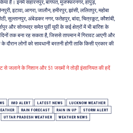
किया है। इनमें सहारनपुर, बागपत, मुजफ्फरनगर, हापुड़,
ैनपुरी, इटावा, आगरा, जालौन, हमीरपुर, झांसी, ललितपुर, महोबा
, सुल्तानपुर, अंबेडकर नगर, फतेहपुर, बांदा, चित्रकूट, कौशांबी,
र और सोनभद्र समेत पूर्वी यूपी के कई क्षेत्रों में भी बारिश के
 दिनों तक बना रह सकता है, जिससे तापमान में गिरावट आएगी और
े दौरान लोगों को सावधानी बरतनी होगी ताकि किसी प्रकार की
ट से जलाने के निशान और 51 जख्मों ने तोड़ी इंसानियत की हदें
WS
IMD ALERT
LATEST NEWS
LUCKNOW WEATHER
WEATHER
RAIN FORECAST
RAIN IN UP
STORM ALERT
UTTAR PRADESH WEATHER
WEATHER NEWS