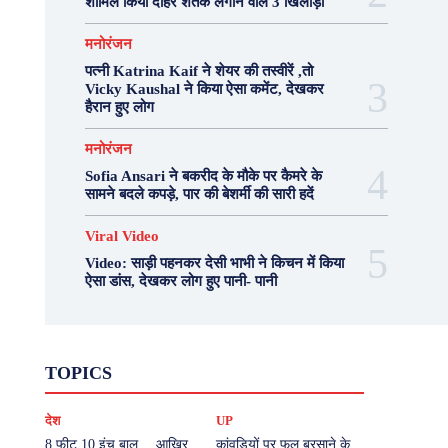
शामिल किया दोहरे शतक लगाने वाले 3 खिलाड़ी
मनोरंजन
पत्नी Katrina Kaif ने शेयर की तस्वीरें ,तो
Vicky Kaushal ने किया ऐसा कमेंट, देखकर
हैरान हुए लोग
मनोरंजन
Sofia Ansari ने बकरीद के मौके पर कैमरे के
सामने बदले कपड़े, पार की बेशर्मी की सारी हदें
Viral Video
Video: साड़ी पहनकर देसी भाभी ने किचन में किया
ऐसा डांस, देखकर लोग हुए पानी- पानी
Fashion
Health
Lifestyle
News
TOPICS
Photography
Recipes
Sport
Travel
UP
Viral Video
एस्ट्रो
करियर
क्रिकेट
देश
UP
खेल
टेक्नोलॉजी
दुनिया
देश
बिजनेस
मनोरंजन
राजनीति
वास्तु शास्त्र
8 फीट 10 इंच बाल… आखिर
कांवड़ियों पर फूल बरसाने के