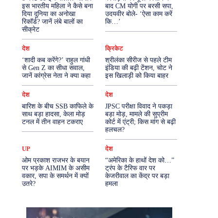
इस भारतीय महिला ने कैसे बना
बाद CM योगी पर बरसी सपा,
दिया दुनिया का अनोखा
उदयवीर बोले- ‘ऐसा काम करें
More
रिकॉर्ड? जानें लंबे बालों का
कि…’
सीक्रेट
देश
क्रिकेट
‘शादी कब करेंगे?’ राहुल गांधी
श्रीलंका सीरीज से पहले टीम
से Gen Z का सीधा सवाल,
इंडिया की बढ़ी टेंशन, चोट ने
जानें कांग्रेस नेता ने क्या कहा
इस खिलाड़ी को किया बाहर
देश
देश
बारिश के बीच SSB काफिले के
JPSC परीक्षा विवाद ने पकड़ा
साथ बड़ा हादसा, केला मोड़
बड़ा मोड़, मामले की सुप्रीम
टनल में तीन वाहन टकराए
कोर्ट में एंट्री; किस मांग से बढ़ी
हलचल?
UP
देश
ओम प्रकाश राजभर के बयान
“अमेरिका के हाथों देश को…”
पर भड़के AIMIM के असीम
ट्रंप के टैरिफ वार पर
वकार, सपा के समर्थन में क्यों
केजरीवाल का केंद्र पर बड़ा
उतरे?
हमला