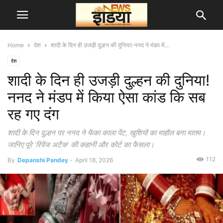
Home
देश
शादी के दिन ही उजड़ी दुल्हन की दुनिया! ननद ने मंडप में...
देश
शादी के दिन ही उजड़ी दुल्हन की दुनिया!
ननद ने मंडप में किया ऐसा कांड कि सब
रह गए दंग
शादी के दिन दुल्हन पर ननद ने फेंका काला पेंट, खुशियों का माहौल बना मातम।
जानिए पूरे ‘रिवेंज अटैक’ की कहानी और कोर्ट का फैसला।
112
By
Depanshi Pandey
-
April 18, 2026