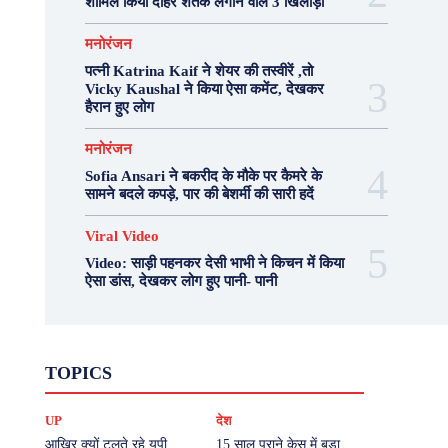
शामिल किया दोहरे शतक लगाने वाले 3 खिलाड़ी
मनोरंजन
पत्नी Katrina Kaif ने शेयर की तस्वीरें ,तो
Vicky Kaushal ने किया ऐसा कमेंट, देखकर
हैरान हुए लोग
मनोरंजन
Sofia Ansari ने बकरीद के मौके पर कैमरे के
सामने बदले कपड़े, पार की बेशर्मी की सारी हदें
Viral Video
Video: साड़ी पहनकर देसी भाभी ने किचन में किया
ऐसा डांस, देखकर लोग हुए पानी- पानी
Fashion
Health
Lifestyle
News
TOPICS
Photography
Recipes
Sport
Travel
UP
Viral Video
एस्ट्रो
करियर
क्रिकेट
UP
देश
खेल
टेक्नोलॉजी
दुनिया
देश
बिजनेस
मनोरंजन
राजनीति
वास्तु शास्त्र
आखिर क्यों टलते रहे यूपी
15 साल पुराने केस में बड़ा