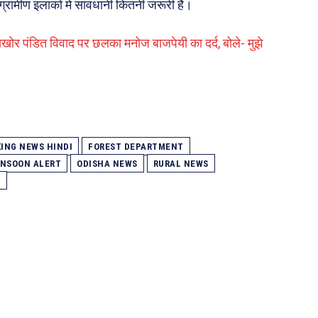
 ग्रामीण इलाकों में सावधानी कितनी जरूरी है।
ूसखोर पंडित विवाद पर छलका मनोज बाजपेयी का दर्द, बोले- मुझे
ING NEWS HINDI
FOREST DEPARTMENT
NSOON ALERT
ODISHA NEWS
RURAL NEWS
I