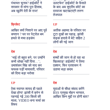
पंचायत चुनाव? हाईकोर्ट ने
उलटफेर! हाईकोर्ट के फैसले
सरकार से मांगा पूरा हिसाब,
के बाद अब सुप्रीम कोर्ट का
More
अब खुलेंगे देरी के राज!
दरवाजा खटखटाएंगे तरुण
तेजपाल
क्रिकेट
UP
आखिर क्यों निशाने पर आए पूर्व
अतीक अहमद के परिवार पर
कप्तान ? घर पर पेट्रोल बम
टूटा दुखों का पहाड़, झांसी
हमले से मचा हड़कंप
सड़क हादसे में बेटे सहित 2
लोगों की गई जान
देश
देश
‘भाई तो बहुत बने, पर उन्होंने
बच्चों की जान से हो रहा था
कभी धोखा नहीं दिया…’;
खिलवाड़! हाईकोर्ट ने लिया
उमाशंकर सिंह को याद कर
एक्शन, फिर प्रशासन ने
फफक पड़ीं मायावती, परिवार
उठाया बड़ा कदम
को दिया बड़ा भरोसा
UP
देश
ऐसा स्वागत शायद ही पहले
युवाओं से सीधा संवाद करेंगे
देखा होगा! झांसी में क्रेन से
RSS प्रमुख मोहन भागवत,
पहनाई गई 200 किलो की
आखिर किन मुद्दों पर होगी बात?
माला, VIDEO बना चर्चा का
विषय