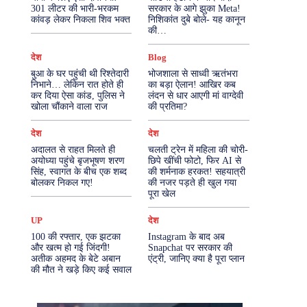
301 लीटर की भारी-भरकम
सरकार के आगे झुका Meta!
कांवड़ लेकर निकला शिव भक्त
निशिकांत दुबे बोले- यह कानून
More
की…
देश
Blog
बुआ के घर पहुंची थी रिश्तेदारी
भोजशाला से साध्वी ऋतंभरा
निभाने… लेकिन रात होते ही
का बड़ा ऐलान! आखिर कब
कर दिया ऐसा कांड, पुलिस ने
लंदन से धार आएगी मां वाग्देवी
खोला चौंकाने वाला राज
की प्रतिमा?
देश
देश
अदालत से राहत मिलते ही
चलती ट्रेन में महिला की चोरी-
अयोध्या पहुंचे बृजभूषण शरण
छिपे खींची फोटो, फिर AI से
सिंह, स्वागत के बीच एक शब्द
की शर्मनाक हरकत! सहयात्री
बोलकर निकल गए!
की नजर पड़ते ही खुल गया
पूरा खेल
UP
देश
100 की रफ्तार, एक झटका
Instagram के बाद अब
और खत्म हो गई जिंदगी!
Snapchat पर सरकार की
अतीक अहमद के बेटे अबान
एंट्री, जानिए क्या है पूरा प्लान
की मौत ने खड़े किए कई सवाल