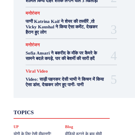
शामिल किया दोहरे शतक लगाने वाले 3 खिलाड़ी
मनोरंजन
पत्नी Katrina Kaif ने शेयर की तस्वीरें ,तो
Vicky Kaushal ने किया ऐसा कमेंट, देखकर
हैरान हुए लोग
मनोरंजन
Sofia Ansari ने बकरीद के मौके पर कैमरे के
सामने बदले कपड़े, पार की बेशर्मी की सारी हदें
Viral Video
Video: साड़ी पहनकर देसी भाभी ने किचन में किया
ऐसा डांस, देखकर लोग हुए पानी- पानी
Fashion
Health
Lifestyle
News
TOPICS
Photography
Recipes
Sport
Travel
UP
Viral Video
एस्ट्रो
करियर
क्रिकेट
UP
Blog
खेल
टेक्नोलॉजी
दुनिया
देश
बिजनेस
मनोरंजन
राजनीति
वास्तु शास्त्र
योगी के लिए ऐसी दीवानगी!
वीडियो हटाने के बाद मोदी