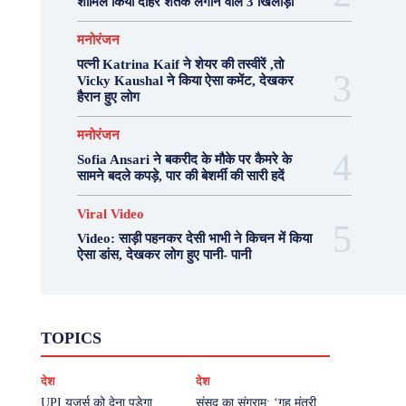
शामिल किया दोहरे शतक लगाने वाले 3 खिलाड़ी
मनोरंजन
पत्नी Katrina Kaif ने शेयर की तस्वीरें ,तो
Vicky Kaushal ने किया ऐसा कमेंट, देखकर
हैरान हुए लोग
मनोरंजन
Sofia Ansari ने बकरीद के मौके पर कैमरे के
सामने बदले कपड़े, पार की बेशर्मी की सारी हदें
Viral Video
Video: साड़ी पहनकर देसी भाभी ने किचन में किया
ऐसा डांस, देखकर लोग हुए पानी- पानी
Fashion
Health
Lifestyle
News
TOPICS
Photography
Recipes
Sport
Travel
UP
Viral Video
एस्ट्रो
करियर
क्रिकेट
देश
देश
खेल
टेक्नोलॉजी
दुनिया
देश
बिजनेस
मनोरंजन
राजनीति
वास्तु शास्त्र
UPI यूजर्स को देना पड़ेगा
संसद का संग्राम: ‘गृह मंत्री