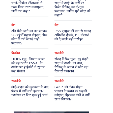
चार्ज? निर्मला सीतारमण ने
सदन में आएं’ के नारों पर
खत्म किया सारा कन्फ्यूजन,
किरेन रिजिजू का दो-टूक
More
जानें क्या कहा?
पलटवार, जानिए पूरी अंदर की
कहानी
देश
देश
अंडे फेंके जाने का डर बताकर
RSS प्रमुख की बात से गदगद
SC पहुंचीं महुआ मोइत्रा, फिर
अभिजीत दीपके, BJP नेताओं
कोर्ट ने क्यों लगाई कड़ी
को दे डाली बड़ी नसीहत
फटकार?
बिजनेस
राजनीति
‘100% शुद्ध’ लिखना डाबर
संसद में फिर गूंजा ‘गृह मंत्री
को पड़ा भारी? FSSAI के
सदन में आओ’ का नारा,
आदेश पर हाईकोर्ट ने सुनाया
रिजिजू के जवाब से और बढ़ा
बड़ा फैसला
सियासी घमासान
राजनीति
राजनीति
मोदी-बादल की मुलाकात के बाद
Gen Z को लेकर मोहन
पंजाब में क्यों मची हलचल?
भागवत के बयान पर भड़की
गठबंधन पर फिर शुरू हुई चर्चा
कांग्रेस, प्रियंका गांधी ने क्यों
साधा निशाना?