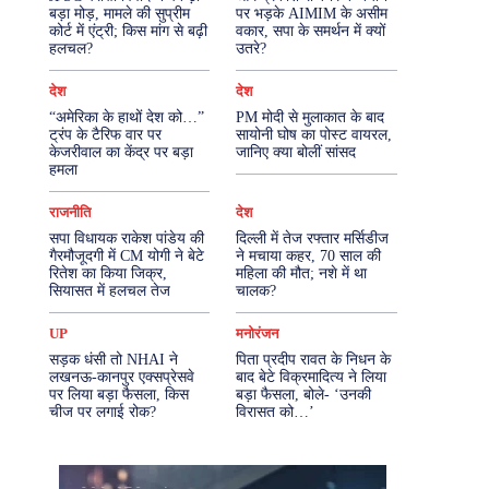
बड़ा मोड़, मामले की सुप्रीम
पर भड़के AIMIM के असीम
कोर्ट में एंट्री; किस मांग से बढ़ी
वकार, सपा के समर्थन में क्यों
More
हलचल?
उतरे?
देश
देश
“अमेरिका के हाथों देश को…”
PM मोदी से मुलाकात के बाद
ट्रंप के टैरिफ वार पर
सायोनी घोष का पोस्ट वायरल,
केजरीवाल का केंद्र पर बड़ा
जानिए क्या बोलीं सांसद
हमला
राजनीति
देश
सपा विधायक राकेश पांडेय की
दिल्ली में तेज रफ्तार मर्सिडीज
गैरमौजूदगी में CM योगी ने बेटे
ने मचाया कहर, 70 साल की
रितेश का किया जिक्र,
महिला की मौत; नशे में था
सियासत में हलचल तेज
चालक?
UP
मनोरंजन
सड़क धंसी तो NHAI ने
पिता प्रदीप रावत के निधन के
लखनऊ-कानपुर एक्सप्रेसवे
बाद बेटे विक्रमादित्य ने लिया
पर लिया बड़ा फैसला, किस
बड़ा फैसला, बोले- ‘उनकी
चीज पर लगाई रोक?
विरासत को…’