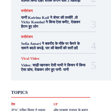
शामिल किया दोहरे शतक लगाने वाले 3 खिलाड़ी
मनोरंजन
पत्नी Katrina Kaif ने शेयर की तस्वीरें ,तो
Vicky Kaushal ने किया ऐसा कमेंट, देखकर
हैरान हुए लोग
मनोरंजन
Sofia Ansari ने बकरीद के मौके पर कैमरे के
सामने बदले कपड़े, पार की बेशर्मी की सारी हदें
Viral Video
Video: साड़ी पहनकर देसी भाभी ने किचन में किया
ऐसा डांस, देखकर लोग हुए पानी- पानी
Fashion
Health
Lifestyle
News
TOPICS
Photography
Recipes
Sport
Travel
UP
Viral Video
एस्ट्रो
करियर
क्रिकेट
देश
UP
खेल
टेक्नोलॉजी
दुनिया
देश
बिजनेस
मनोरंजन
राजनीति
वास्तु शास्त्र
JPSC परीक्षा विवाद ने पकड़ा
ओम प्रकाश राजभर के बयान