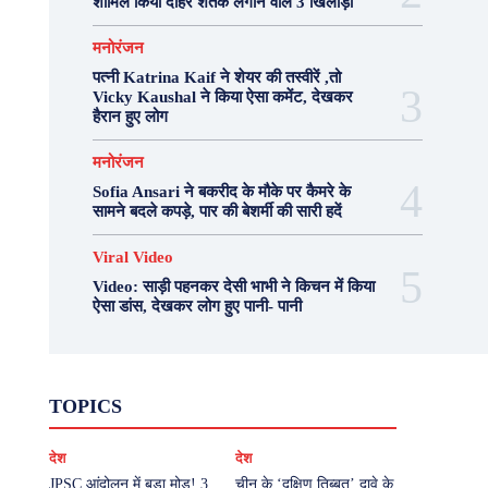
शामिल किया दोहरे शतक लगाने वाले 3 खिलाड़ी
मनोरंजन
पत्नी Katrina Kaif ने शेयर की तस्वीरें ,तो
Vicky Kaushal ने किया ऐसा कमेंट, देखकर
हैरान हुए लोग
मनोरंजन
Sofia Ansari ने बकरीद के मौके पर कैमरे के
सामने बदले कपड़े, पार की बेशर्मी की सारी हदें
Viral Video
Video: साड़ी पहनकर देसी भाभी ने किचन में किया
ऐसा डांस, देखकर लोग हुए पानी- पानी
Fashion
Health
Lifestyle
News
TOPICS
Photography
Recipes
Sport
Travel
UP
Viral Video
एस्ट्रो
करियर
क्रिकेट
देश
देश
खेल
टेक्नोलॉजी
दुनिया
देश
बिजनेस
मनोरंजन
राजनीति
वास्तु शास्त्र
JPSC आंदोलन में बड़ा मोड़! 3
चीन के ‘दक्षिण तिब्बत’ दावे के