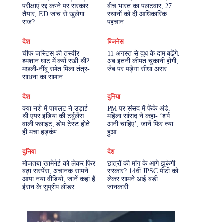
परीक्षाएं रद्द करने पर सरकार
बीच भारत का पलटवार, 27
तैयार, ED जांच से खुलेगा
स्थानों को दी आधिकारिक
More
राज?
पहचान
देश
बिजनेस
चीफ जस्टिस की तस्वीर
11 अगस्त से दूध के दाम बढ़ेंगे,
श्मशान घाट में क्यों रखी थी?
अब इतनी कीमत चुकानी होगी;
मछली-नींबू समेत मिला तंत्र-
जेब पर पड़ेगा सीधा असर
साधना का सामान
देश
दुनिया
क्या नशे में पायलट ने उड़ाई
PM पर संसद में फेंके अंडे,
थी एयर इंडिया की टर्बुलेंस
महिला सांसद ने कहा- ‘शर्म
वाली फ्लाइट, डोप टेस्ट होते
आनी चाहिए’, जानें फिर क्या
ही मचा हड़कंप
हुआ
दुनिया
देश
मोजतबा खामेनेई को लेकर फिर
छात्रों की मांग के आगे झुकेगी
बढ़ा सस्पेंस, अचानक सामने
सरकार? 14वीं JPSC पीटी को
आया नया वीडियो, जानें कहां हैं
लेकर सामने आई बड़ी
ईरान के सुप्रीम लीडर
जानकारी