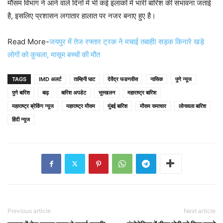
मौसम विभाग ने आने वाले दिनों में भी कई इलाकों में भारी बारिश की संभावना जताई
है, इसलिए प्रशासन लगातार हालात पर नजर बनाए हुए है।
Read More-
जयपुर में तेज रफ्तार ट्रक ने मचाई तबाही! सड़क किनारे खड़े
लोगों को कुचला, मासूम बच्चों की मौत
TAGS
IMD अलर्ट
ताम्हिनी घाट
देवेंद्र फडणवीस
नासिक
पुणे न्यूज
पुणे बारिश
बाढ़
बारिश अपडेट
भूस्खलन
महाराष्ट्र बारिश
महाराष्ट्र ब्रेकिंग न्यूज
महाराष्ट्र मौसम
मुंबई बारिश
मौसम समाचार
लोनावला बारिश
हिंदी न्यूज
Previous article
Next article