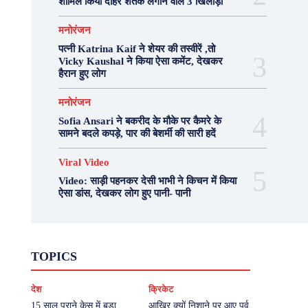
शामिल किया दोहरे शतक लगाने वाले 3 खिलाड़ी
मनोरंजन
पत्नी Katrina Kaif ने शेयर की तस्वीरें ,तो
Vicky Kaushal ने किया ऐसा कमेंट, देखकर
हैरान हुए लोग
मनोरंजन
Sofia Ansari ने बकरीद के मौके पर कैमरे के
सामने बदले कपड़े, पार की बेशर्मी की सारी हदें
Viral Video
Video: साड़ी पहनकर देसी भाभी ने किचन में किया
ऐसा डांस, देखकर लोग हुए पानी- पानी
Fashion
Health
Lifestyle
News
TOPICS
Photography
Recipes
Sport
Travel
UP
Viral Video
एस्ट्रो
करियर
क्रिकेट
देश
क्रिकेट
खेल
टेक्नोलॉजी
दुनिया
देश
बिजनेस
मनोरंजन
राजनीति
वास्तु शास्त्र
15 साल पुराने केस में बड़ा
आखिर क्यों निशाने पर आए पूर्व