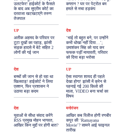
उलटफेर! हाईकोर्ट के फैसले
कप्तान ? घर पर पेट्रोल बम
के बाद अब सुप्रीम कोर्ट का
हमले से मचा हड़कंप
More
दरवाजा खटखटाएंगे तरुण
तेजपाल
UP
देश
अतीक अहमद के परिवार पर
‘भाई तो बहुत बने, पर उन्होंने
टूटा दुखों का पहाड़, झांसी
कभी धोखा नहीं दिया…’;
सड़क हादसे में बेटे सहित 2
उमाशंकर सिंह को याद कर
लोगों की गई जान
फफक पड़ीं मायावती, परिवार
को दिया बड़ा भरोसा
देश
UP
बच्चों की जान से हो रहा था
ऐसा स्वागत शायद ही पहले
खिलवाड़! हाईकोर्ट ने लिया
देखा होगा! झांसी में क्रेन से
एक्शन, फिर प्रशासन ने
पहनाई गई 200 किलो की
उठाया बड़ा कदम
माला, VIDEO बना चर्चा का
विषय
देश
मनोरंजन
युवाओं से सीधा संवाद करेंगे
आखिर कब रिलीज होगी रणबीर
RSS प्रमुख मोहन भागवत,
कपूर की ‘Ramayana
आखिर किन मुद्दों पर होगी बात?
Movie’? सामने आई फाइनल
तारीख