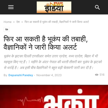
Home
देश
फिर आ सकती है भूकंप की तबाही, वैज्ञानिकों ने जारी किया अलर्ट
देश
फिर आ सकती है भूकंप की तबाही,
वैज्ञानिकों ने जारी किया अलर्ट
भूकंप के झटका दिल्ली एनसीआर समेत उत्तर प्रदेश, मध्य प्रदेश, बिहार में भी
महसूस किए गए हैं। 1 महीने के अंदर नेपाल की धरती तीसरी बार भूकंप के झटको
से थर्राई है। अब इसी बीच वैज्ञानिकों ने बहुत बड़ी चेतावनी जारी कर दी है।
516
By
Depanshi Pandey
-
November 4, 2023