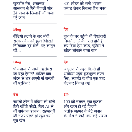
फुटबॉल मैच, अचानक
301 लीटर की भारी-भरकम
आसमान से गिरी बिजली और
कांवड़ लेकर निकला शिव भक्त
More
24 साल के खिलाड़ी की चली
गई जान
Blog
देश
वीडियो हटाने के बाद मोदी
बुआ के घर पहुंची थी रिश्तेदारी
सरकार के आगे झुका Meta!
निभाने… लेकिन रात होते ही
निशिकांत दुबे बोले- यह कानून
कर दिया ऐसा कांड, पुलिस ने
की…
खोला चौंकाने वाला राज
Blog
देश
भोजशाला से साध्वी ऋतंभरा
अदालत से राहत मिलते ही
का बड़ा ऐलान! आखिर कब
अयोध्या पहुंचे बृजभूषण शरण
लंदन से धार आएगी मां वाग्देवी
सिंह, स्वागत के बीच एक शब्द
की प्रतिमा?
बोलकर निकल गए!
देश
UP
चलती ट्रेन में महिला की चोरी-
100 की रफ्तार, एक झटका
छिपे खींची फोटो, फिर AI से
और खत्म हो गई जिंदगी!
की शर्मनाक हरकत! सहयात्री
अतीक अहमद के बेटे अबान
की नजर पड़ते ही खुल गया
की मौत ने खड़े किए कई सवाल
पूरा खेल