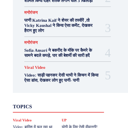
शामिल किया दोहरे शतक लगाने वाले 3 खिलाड़ी
मनोरंजन
पत्नी Katrina Kaif ने शेयर की तस्वीरें ,तो
Vicky Kaushal ने किया ऐसा कमेंट, देखकर
हैरान हुए लोग
मनोरंजन
Sofia Ansari ने बकरीद के मौके पर कैमरे के
सामने बदले कपड़े, पार की बेशर्मी की सारी हदें
Viral Video
Video: साड़ी पहनकर देसी भाभी ने किचन में किया
ऐसा डांस, देखकर लोग हुए पानी- पानी
Fashion
Health
Lifestyle
News
TOPICS
Photography
Recipes
Sport
Travel
UP
Viral Video
एस्ट्रो
करियर
क्रिकेट
Viral Video
UP
खेल
टेक्नोलॉजी
दुनिया
देश
बिजनेस
मनोरंजन
राजनीति
वास्तु शास्त्र
Video: बारिश में चल रहा था
योगी के लिए ऐसी दीवानगी!