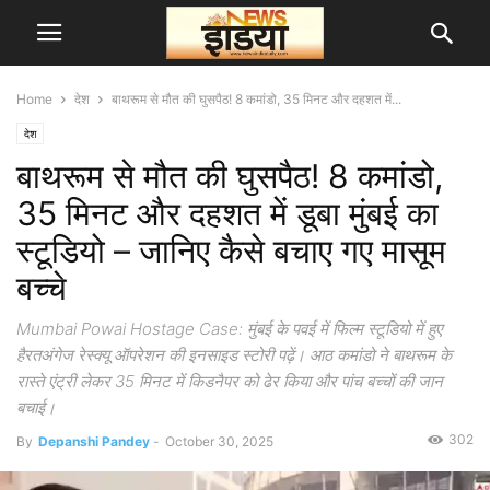
Home
देश
बाथरूम से मौत की घुसपैठ! 8 कमांडो, 35 मिनट और दहशत में...
देश
बाथरूम से मौत की घुसपैठ! 8 कमांडो,
35 मिनट और दहशत में डूबा मुंबई का
स्टूडियो – जानिए कैसे बचाए गए मासूम
बच्चे
Mumbai Powai Hostage Case: मुंबई के पवई में फिल्म स्टूडियो में हुए
हैरतअंगेज रेस्क्यू ऑपरेशन की इनसाइड स्टोरी पढ़ें। आठ कमांडो ने बाथरूम के
रास्ते एंट्री लेकर 35 मिनट में किडनैपर को ढेर किया और पांच बच्चों की जान
बचाई।
302
By
Depanshi Pandey
-
October 30, 2025