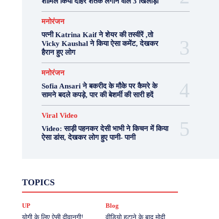
शामिल किया दोहरे शतक लगाने वाले 3 खिलाड़ी
मनोरंजन
पत्नी Katrina Kaif ने शेयर की तस्वीरें ,तो
Vicky Kaushal ने किया ऐसा कमेंट, देखकर
हैरान हुए लोग
मनोरंजन
Sofia Ansari ने बकरीद के मौके पर कैमरे के
सामने बदले कपड़े, पार की बेशर्मी की सारी हदें
Viral Video
Video: साड़ी पहनकर देसी भाभी ने किचन में किया
ऐसा डांस, देखकर लोग हुए पानी- पानी
Fashion
Health
Lifestyle
News
TOPICS
Photography
Recipes
Sport
Travel
UP
Viral Video
एस्ट्रो
करियर
क्रिकेट
UP
Blog
खेल
टेक्नोलॉजी
दुनिया
देश
बिजनेस
मनोरंजन
राजनीति
वास्तु शास्त्र
योगी के लिए ऐसी दीवानगी!
वीडियो हटाने के बाद मोदी