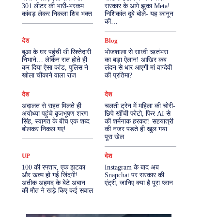
301 लीटर की भारी-भरकम
सरकार के आगे झुका Meta!
कांवड़ लेकर निकला शिव भक्त
निशिकांत दुबे बोले- यह कानून
More
की…
देश
Blog
बुआ के घर पहुंची थी रिश्तेदारी
भोजशाला से साध्वी ऋतंभरा
निभाने… लेकिन रात होते ही
का बड़ा ऐलान! आखिर कब
कर दिया ऐसा कांड, पुलिस ने
लंदन से धार आएगी मां वाग्देवी
खोला चौंकाने वाला राज
की प्रतिमा?
देश
देश
अदालत से राहत मिलते ही
चलती ट्रेन में महिला की चोरी-
अयोध्या पहुंचे बृजभूषण शरण
छिपे खींची फोटो, फिर AI से
सिंह, स्वागत के बीच एक शब्द
की शर्मनाक हरकत! सहयात्री
बोलकर निकल गए!
की नजर पड़ते ही खुल गया
पूरा खेल
UP
देश
100 की रफ्तार, एक झटका
Instagram के बाद अब
और खत्म हो गई जिंदगी!
Snapchat पर सरकार की
अतीक अहमद के बेटे अबान
एंट्री, जानिए क्या है पूरा प्लान
की मौत ने खड़े किए कई सवाल