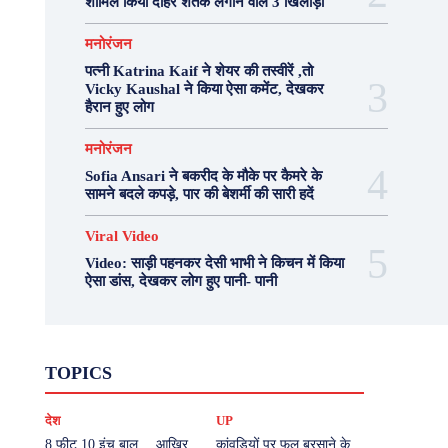
शामिल किया दोहरे शतक लगाने वाले 3 खिलाड़ी
मनोरंजन
पत्नी Katrina Kaif ने शेयर की तस्वीरें ,तो
Vicky Kaushal ने किया ऐसा कमेंट, देखकर
हैरान हुए लोग
मनोरंजन
Sofia Ansari ने बकरीद के मौके पर कैमरे के
सामने बदले कपड़े, पार की बेशर्मी की सारी हदें
Viral Video
Video: साड़ी पहनकर देसी भाभी ने किचन में किया
ऐसा डांस, देखकर लोग हुए पानी- पानी
Fashion
Health
Lifestyle
News
TOPICS
Photography
Recipes
Sport
Travel
UP
Viral Video
एस्ट्रो
करियर
क्रिकेट
देश
UP
खेल
टेक्नोलॉजी
दुनिया
देश
बिजनेस
मनोरंजन
राजनीति
वास्तु शास्त्र
8 फीट 10 इंच बाल… आखिर
कांवड़ियों पर फूल बरसाने के