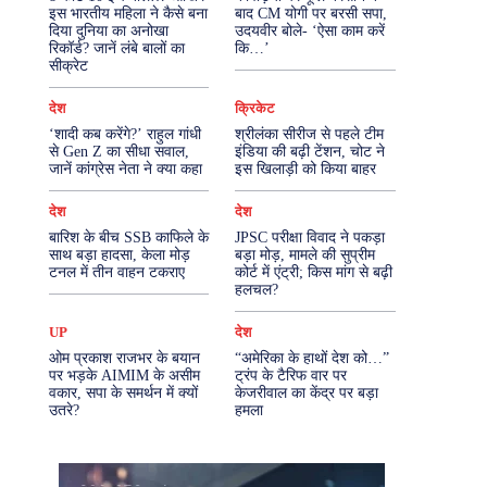
इस भारतीय महिला ने कैसे बना
बाद CM योगी पर बरसी सपा,
दिया दुनिया का अनोखा
उदयवीर बोले- ‘ऐसा काम करें
More
रिकॉर्ड? जानें लंबे बालों का
कि…’
सीक्रेट
देश
क्रिकेट
‘शादी कब करेंगे?’ राहुल गांधी
श्रीलंका सीरीज से पहले टीम
से Gen Z का सीधा सवाल,
इंडिया की बढ़ी टेंशन, चोट ने
जानें कांग्रेस नेता ने क्या कहा
इस खिलाड़ी को किया बाहर
देश
देश
बारिश के बीच SSB काफिले के
JPSC परीक्षा विवाद ने पकड़ा
साथ बड़ा हादसा, केला मोड़
बड़ा मोड़, मामले की सुप्रीम
टनल में तीन वाहन टकराए
कोर्ट में एंट्री; किस मांग से बढ़ी
हलचल?
UP
देश
ओम प्रकाश राजभर के बयान
“अमेरिका के हाथों देश को…”
पर भड़के AIMIM के असीम
ट्रंप के टैरिफ वार पर
वकार, सपा के समर्थन में क्यों
केजरीवाल का केंद्र पर बड़ा
उतरे?
हमला