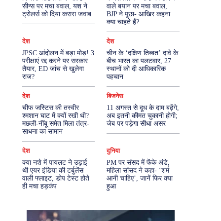
सीन्स पर मचा बवाल, यश ने
वाले बयान पर मचा बवाल,
ट्रोलर्स को दिया करारा जवाब
BJP ने पूछा- आखिर कहना
More
क्या चाहते हैं?
देश
देश
JPSC आंदोलन में बड़ा मोड़! 3
चीन के ‘दक्षिण तिब्बत’ दावे के
परीक्षाएं रद्द करने पर सरकार
बीच भारत का पलटवार, 27
तैयार, ED जांच से खुलेगा
स्थानों को दी आधिकारिक
राज?
पहचान
देश
बिजनेस
चीफ जस्टिस की तस्वीर
11 अगस्त से दूध के दाम बढ़ेंगे,
श्मशान घाट में क्यों रखी थी?
अब इतनी कीमत चुकानी होगी;
मछली-नींबू समेत मिला तंत्र-
जेब पर पड़ेगा सीधा असर
साधना का सामान
देश
दुनिया
क्या नशे में पायलट ने उड़ाई
PM पर संसद में फेंके अंडे,
थी एयर इंडिया की टर्बुलेंस
महिला सांसद ने कहा- ‘शर्म
वाली फ्लाइट, डोप टेस्ट होते
आनी चाहिए’, जानें फिर क्या
ही मचा हड़कंप
हुआ