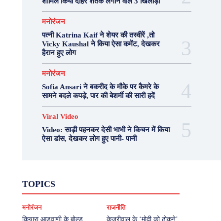
शामिल किया दोहरे शतक लगाने वाले 3 खिलाड़ी
मनोरंजन
पत्नी Katrina Kaif ने शेयर की तस्वीरें ,तो
Vicky Kaushal ने किया ऐसा कमेंट, देखकर
हैरान हुए लोग
मनोरंजन
Sofia Ansari ने बकरीद के मौके पर कैमरे के
सामने बदले कपड़े, पार की बेशर्मी की सारी हदें
Viral Video
Video: साड़ी पहनकर देसी भाभी ने किचन में किया
ऐसा डांस, देखकर लोग हुए पानी- पानी
Fashion
Health
Lifestyle
News
TOPICS
Photography
Recipes
Sport
Travel
UP
Viral Video
एस्ट्रो
करियर
क्रिकेट
मनोरंजन
राजनीति
खेल
टेक्नोलॉजी
दुनिया
देश
बिजनेस
मनोरंजन
राजनीति
वास्तु शास्त्र
कियारा आडवाणी के बोल्ड
केजरीवाल के ‘मोदी को ठोकने’