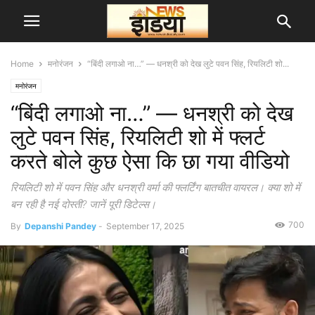
Home
मनोरंजन
“बिंदी लगाओ ना…” — धनश्री को देख लुटे पवन सिंह, रियलिटी शो...
मनोरंजन
“बिंदी लगाओ ना…” — धनश्री को देख
लुटे पवन सिंह, रियलिटी शो में फ्लर्ट
करते बोले कुछ ऐसा कि छा गया वीडियो
रियलिटी शो में पवन सिंह और धनश्री वर्मा की फ्लर्टिंग बातचीत वायरल। क्या शो में
बन रही है नई दोस्ती? जानें पूरी डिटेल्स।
700
By
Depanshi Pandey
-
September 17, 2025