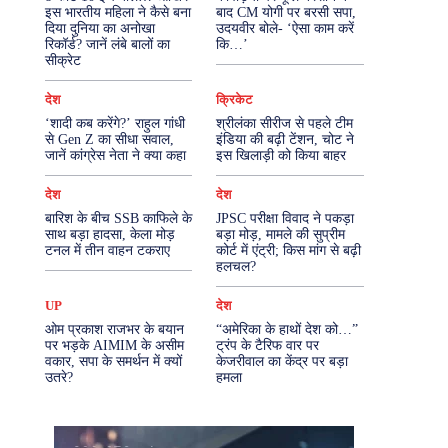
इस भारतीय महिला ने कैसे बना
बाद CM योगी पर बरसी सपा,
दिया दुनिया का अनोखा
उदयवीर बोले- ‘ऐसा काम करें
More
रिकॉर्ड? जानें लंबे बालों का
कि…’
सीक्रेट
देश
क्रिकेट
‘शादी कब करेंगे?’ राहुल गांधी
श्रीलंका सीरीज से पहले टीम
से Gen Z का सीधा सवाल,
इंडिया की बढ़ी टेंशन, चोट ने
जानें कांग्रेस नेता ने क्या कहा
इस खिलाड़ी को किया बाहर
देश
देश
बारिश के बीच SSB काफिले के
JPSC परीक्षा विवाद ने पकड़ा
साथ बड़ा हादसा, केला मोड़
बड़ा मोड़, मामले की सुप्रीम
टनल में तीन वाहन टकराए
कोर्ट में एंट्री; किस मांग से बढ़ी
हलचल?
UP
देश
ओम प्रकाश राजभर के बयान
“अमेरिका के हाथों देश को…”
पर भड़के AIMIM के असीम
ट्रंप के टैरिफ वार पर
वकार, सपा के समर्थन में क्यों
केजरीवाल का केंद्र पर बड़ा
उतरे?
हमला