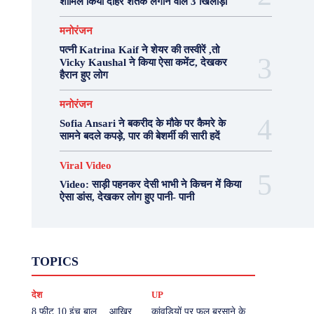
शामिल किया दोहरे शतक लगाने वाले 3 खिलाड़ी
मनोरंजन
पत्नी Katrina Kaif ने शेयर की तस्वीरें ,तो
Vicky Kaushal ने किया ऐसा कमेंट, देखकर
हैरान हुए लोग
मनोरंजन
Sofia Ansari ने बकरीद के मौके पर कैमरे के
सामने बदले कपड़े, पार की बेशर्मी की सारी हदें
Viral Video
Video: साड़ी पहनकर देसी भाभी ने किचन में किया
ऐसा डांस, देखकर लोग हुए पानी- पानी
Fashion
Health
Lifestyle
News
TOPICS
Photography
Recipes
Sport
Travel
UP
Viral Video
एस्ट्रो
करियर
क्रिकेट
देश
UP
खेल
टेक्नोलॉजी
दुनिया
देश
बिजनेस
मनोरंजन
राजनीति
वास्तु शास्त्र
8 फीट 10 इंच बाल… आखिर
कांवड़ियों पर फूल बरसाने के