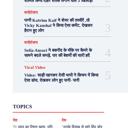
शामिल किया दोहरे शतक लगाने वाले 3 खिलाड़ी
मनोरंजन
पत्नी Katrina Kaif ने शेयर की तस्वीरें ,तो
Vicky Kaushal ने किया ऐसा कमेंट, देखकर
हैरान हुए लोग
मनोरंजन
Sofia Ansari ने बकरीद के मौके पर कैमरे के
सामने बदले कपड़े, पार की बेशर्मी की सारी हदें
Viral Video
Video: साड़ी पहनकर देसी भाभी ने किचन में किया
ऐसा डांस, देखकर लोग हुए पानी- पानी
Fashion
Health
Lifestyle
News
TOPICS
Photography
Recipes
Sport
Travel
UP
Viral Video
एस्ट्रो
करियर
क्रिकेट
देश
देश
खेल
टेक्नोलॉजी
दुनिया
देश
बिजनेस
मनोरंजन
राजनीति
वास्तु शास्त्र
21 साल का रिश्ता खत्म, पति
‘उनके हिसाब से सारे हिंदु चोर