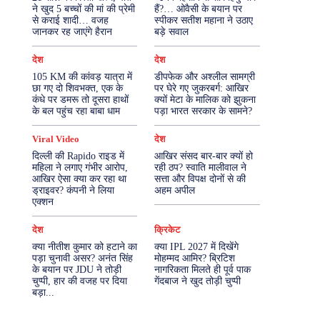
ने खुद 5 बच्चों की मां की प्रेमी
हैं?… ओवैसी के बयान पर
से कराई शादी… वजह
स्पीकर सतीश महाना ने उठाए
More
जानकर रह जाएंगे हैरान
बड़े सवाल
देश
देश
105 KM की कांवड़ यात्रा में
डीपफेक और अश्लील सामग्री
छा गए दो शिवभक्त, एक के
पर घेरे गए जुकरबर्ग: आखिर
कंधे पर डमरू तो दूसरा हाथों
क्यों मेटा के मालिक को झुकना
के बल पहुंच रहा बाबा धाम
पड़ा भारत सरकार के सामने?
Viral Video
देश
दिल्ली की Rapido राइड में
आखिर संसद बार-बार क्यों हो
महिला ने लगाए गंभीर आरोप,
रही ठप? स्वाति मालीवाल ने
आखिर ऐसा क्या कर रहा था
सत्ता और विपक्ष दोनों से की
ड्राइवर? कंपनी ने लिया
अहम अपील
एक्शन
देश
क्रिकेट
क्या नीतीश कुमार को हटाने का
क्या IPL 2027 में दिखेंगे
पड़ा चुनावी असर? अनंत सिंह
मोहम्मद आमिर? ब्रिटिश
के बयान पर JDU ने तोड़ी
नागरिकता मिलते ही पूर्व पाक
चुप्पी, हार की वजह पर दिया
गेंदबाज ने खुद तोड़ी चुप्पी
बड़ा...