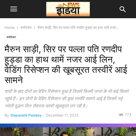
Home
मनोरंजन
मैरुन साड़ी, सिर पर पल्ला पति रणदीप हुड्डा का हाथ थामें नजर...
मनोरंजन
मैरुन साड़ी, सिर पर पल्ला पति रणदीप
हुड्डा का हाथ थामें नजर आई लिन,
वेडिंग रिसेप्शन की खूबसूरत तस्वीरें आई
सामने
शादी के बाद दोनों का वेडिंग रिसेप्शन हुआ है जिसमें फिल्मी जगत के भी कई सितारे
पहुंचे हैं। इन दोनों के वेडिंग रिसेप्शन की कुछ तस्वीरें सामने आई है जिसमें नई
नवेली दुल्हन लिन लैशराम काफी खूबसूरत लग रही है।
773
By
Depanshi Pandey
-
December 11, 2023