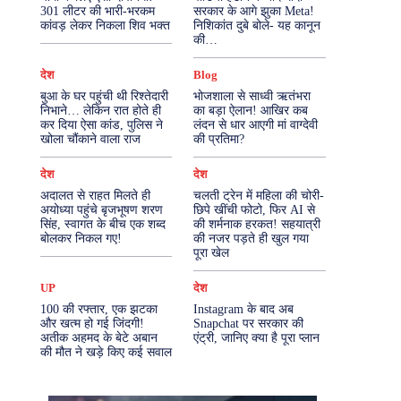
301 लीटर की भारी-भरकम
सरकार के आगे झुका Meta!
कांवड़ लेकर निकला शिव भक्त
निशिकांत दुबे बोले- यह कानून
More
की…
देश
Blog
बुआ के घर पहुंची थी रिश्तेदारी
भोजशाला से साध्वी ऋतंभरा
निभाने… लेकिन रात होते ही
का बड़ा ऐलान! आखिर कब
कर दिया ऐसा कांड, पुलिस ने
लंदन से धार आएगी मां वाग्देवी
खोला चौंकाने वाला राज
की प्रतिमा?
देश
देश
अदालत से राहत मिलते ही
चलती ट्रेन में महिला की चोरी-
अयोध्या पहुंचे बृजभूषण शरण
छिपे खींची फोटो, फिर AI से
सिंह, स्वागत के बीच एक शब्द
की शर्मनाक हरकत! सहयात्री
बोलकर निकल गए!
की नजर पड़ते ही खुल गया
पूरा खेल
UP
देश
100 की रफ्तार, एक झटका
Instagram के बाद अब
और खत्म हो गई जिंदगी!
Snapchat पर सरकार की
अतीक अहमद के बेटे अबान
एंट्री, जानिए क्या है पूरा प्लान
की मौत ने खड़े किए कई सवाल