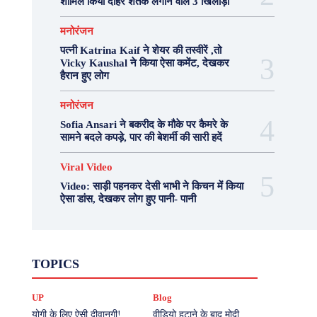
शामिल किया दोहरे शतक लगाने वाले 3 खिलाड़ी
मनोरंजन
पत्नी Katrina Kaif ने शेयर की तस्वीरें ,तो
Vicky Kaushal ने किया ऐसा कमेंट, देखकर
हैरान हुए लोग
मनोरंजन
Sofia Ansari ने बकरीद के मौके पर कैमरे के
सामने बदले कपड़े, पार की बेशर्मी की सारी हदें
Viral Video
Video: साड़ी पहनकर देसी भाभी ने किचन में किया
ऐसा डांस, देखकर लोग हुए पानी- पानी
Fashion
Health
Lifestyle
News
TOPICS
Photography
Recipes
Sport
Travel
UP
Viral Video
एस्ट्रो
करियर
क्रिकेट
UP
Blog
खेल
टेक्नोलॉजी
दुनिया
देश
बिजनेस
मनोरंजन
राजनीति
वास्तु शास्त्र
योगी के लिए ऐसी दीवानगी!
वीडियो हटाने के बाद मोदी