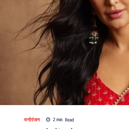
मनोरंजन
2
min.
Read