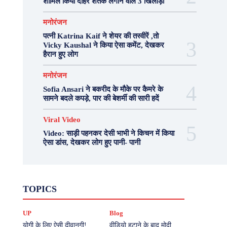
शामिल किया दोहरे शतक लगाने वाले 3 खिलाड़ी
मनोरंजन
पत्नी Katrina Kaif ने शेयर की तस्वीरें ,तो
Vicky Kaushal ने किया ऐसा कमेंट, देखकर
हैरान हुए लोग
मनोरंजन
Sofia Ansari ने बकरीद के मौके पर कैमरे के
सामने बदले कपड़े, पार की बेशर्मी की सारी हदें
Viral Video
Video: साड़ी पहनकर देसी भाभी ने किचन में किया
ऐसा डांस, देखकर लोग हुए पानी- पानी
Fashion
Health
Lifestyle
News
TOPICS
Photography
Recipes
Sport
Travel
UP
Viral Video
एस्ट्रो
करियर
क्रिकेट
UP
Blog
खेल
टेक्नोलॉजी
दुनिया
देश
बिजनेस
मनोरंजन
राजनीति
वास्तु शास्त्र
योगी के लिए ऐसी दीवानगी!
वीडियो हटाने के बाद मोदी