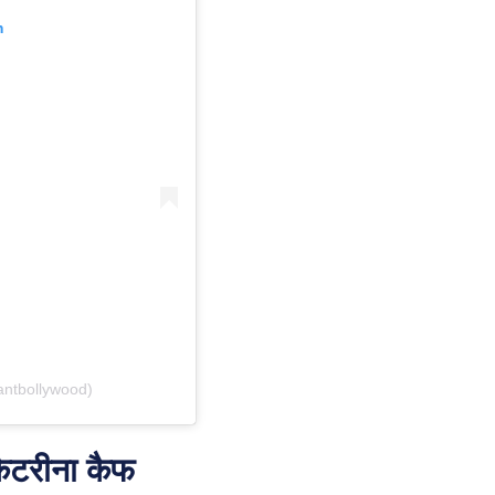
m
antbollywood)
कैटरीना कैफ