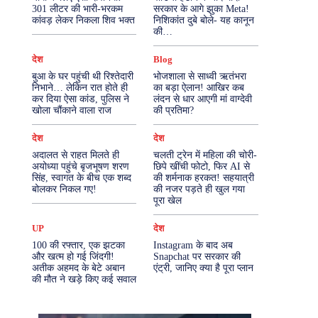
301 लीटर की भारी-भरकम
सरकार के आगे झुका Meta!
कांवड़ लेकर निकला शिव भक्त
निशिकांत दुबे बोले- यह कानून
More
की…
देश
Blog
बुआ के घर पहुंची थी रिश्तेदारी
भोजशाला से साध्वी ऋतंभरा
निभाने… लेकिन रात होते ही
का बड़ा ऐलान! आखिर कब
कर दिया ऐसा कांड, पुलिस ने
लंदन से धार आएगी मां वाग्देवी
खोला चौंकाने वाला राज
की प्रतिमा?
देश
देश
अदालत से राहत मिलते ही
चलती ट्रेन में महिला की चोरी-
अयोध्या पहुंचे बृजभूषण शरण
छिपे खींची फोटो, फिर AI से
सिंह, स्वागत के बीच एक शब्द
की शर्मनाक हरकत! सहयात्री
बोलकर निकल गए!
की नजर पड़ते ही खुल गया
पूरा खेल
UP
देश
100 की रफ्तार, एक झटका
Instagram के बाद अब
और खत्म हो गई जिंदगी!
Snapchat पर सरकार की
अतीक अहमद के बेटे अबान
एंट्री, जानिए क्या है पूरा प्लान
की मौत ने खड़े किए कई सवाल