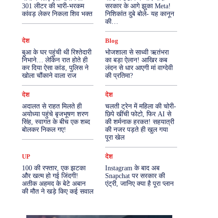
301 लीटर की भारी-भरकम
सरकार के आगे झुका Meta!
कांवड़ लेकर निकला शिव भक्त
निशिकांत दुबे बोले- यह कानून
More
की…
देश
Blog
बुआ के घर पहुंची थी रिश्तेदारी
भोजशाला से साध्वी ऋतंभरा
निभाने… लेकिन रात होते ही
का बड़ा ऐलान! आखिर कब
कर दिया ऐसा कांड, पुलिस ने
लंदन से धार आएगी मां वाग्देवी
खोला चौंकाने वाला राज
की प्रतिमा?
देश
देश
अदालत से राहत मिलते ही
चलती ट्रेन में महिला की चोरी-
अयोध्या पहुंचे बृजभूषण शरण
छिपे खींची फोटो, फिर AI से
सिंह, स्वागत के बीच एक शब्द
की शर्मनाक हरकत! सहयात्री
बोलकर निकल गए!
की नजर पड़ते ही खुल गया
पूरा खेल
UP
देश
100 की रफ्तार, एक झटका
Instagram के बाद अब
और खत्म हो गई जिंदगी!
Snapchat पर सरकार की
अतीक अहमद के बेटे अबान
एंट्री, जानिए क्या है पूरा प्लान
की मौत ने खड़े किए कई सवाल