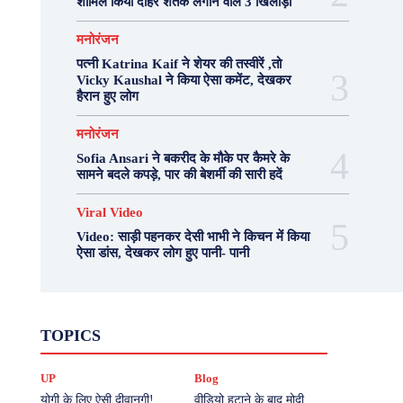
शामिल किया दोहरे शतक लगाने वाले 3 खिलाड़ी
मनोरंजन
पत्नी Katrina Kaif ने शेयर की तस्वीरें ,तो
Vicky Kaushal ने किया ऐसा कमेंट, देखकर
हैरान हुए लोग
मनोरंजन
Sofia Ansari ने बकरीद के मौके पर कैमरे के
सामने बदले कपड़े, पार की बेशर्मी की सारी हदें
Viral Video
Video: साड़ी पहनकर देसी भाभी ने किचन में किया
ऐसा डांस, देखकर लोग हुए पानी- पानी
Fashion
Health
Lifestyle
News
TOPICS
Photography
Recipes
Sport
Travel
UP
Viral Video
एस्ट्रो
करियर
क्रिकेट
UP
Blog
खेल
टेक्नोलॉजी
दुनिया
देश
बिजनेस
मनोरंजन
राजनीति
वास्तु शास्त्र
योगी के लिए ऐसी दीवानगी!
वीडियो हटाने के बाद मोदी