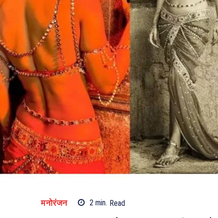
मनोरंजन
2
min.
Read