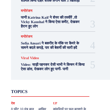
शामिल किया दोहरे शतक लगाने वाले 3 खिलाड़ी
मनोरंजन
पत्नी Katrina Kaif ने शेयर की तस्वीरें ,तो
Vicky Kaushal ने किया ऐसा कमेंट, देखकर
हैरान हुए लोग
मनोरंजन
Sofia Ansari ने बकरीद के मौके पर कैमरे के
सामने बदले कपड़े, पार की बेशर्मी की सारी हदें
Viral Video
Video: साड़ी पहनकर देसी भाभी ने किचन में किया
ऐसा डांस, देखकर लोग हुए पानी- पानी
Fashion
Health
Lifestyle
News
TOPICS
Photography
Recipes
Sport
Travel
UP
Viral Video
एस्ट्रो
करियर
क्रिकेट
देश
UP
खेल
टेक्नोलॉजी
दुनिया
देश
बिजनेस
मनोरंजन
राजनीति
वास्तु शास्त्र
8 फीट 10 इंच बाल… आखिर
कांवड़ियों पर फूल बरसाने के