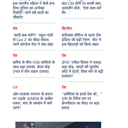
इस भारतीय महिला ने कैसे बना
बाद CM योगी पर बरसी सपा,
दिया दुनिया का अनोखा
उदयवीर बोले- ‘ऐसा काम करें
More
रिकॉर्ड? जानें लंबे बालों का
कि…’
सीक्रेट
देश
क्रिकेट
‘शादी कब करेंगे?’ राहुल गांधी
श्रीलंका सीरीज से पहले टीम
से Gen Z का सीधा सवाल,
इंडिया की बढ़ी टेंशन, चोट ने
जानें कांग्रेस नेता ने क्या कहा
इस खिलाड़ी को किया बाहर
देश
देश
बारिश के बीच SSB काफिले के
JPSC परीक्षा विवाद ने पकड़ा
साथ बड़ा हादसा, केला मोड़
बड़ा मोड़, मामले की सुप्रीम
टनल में तीन वाहन टकराए
कोर्ट में एंट्री; किस मांग से बढ़ी
हलचल?
UP
देश
ओम प्रकाश राजभर के बयान
“अमेरिका के हाथों देश को…”
पर भड़के AIMIM के असीम
ट्रंप के टैरिफ वार पर
वकार, सपा के समर्थन में क्यों
केजरीवाल का केंद्र पर बड़ा
उतरे?
हमला