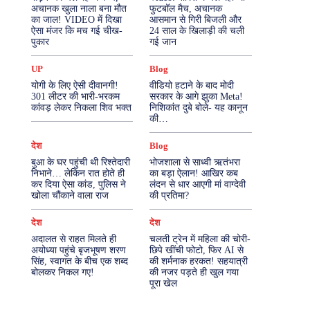
अचानक खुला नाला बना मौत
फुटबॉल मैच, अचानक
का जाल! VIDEO में दिखा
आसमान से गिरी बिजली और
More
ऐसा मंजर कि मच गई चीख-
24 साल के खिलाड़ी की चली
पुकार
गई जान
UP
Blog
योगी के लिए ऐसी दीवानगी!
वीडियो हटाने के बाद मोदी
301 लीटर की भारी-भरकम
सरकार के आगे झुका Meta!
कांवड़ लेकर निकला शिव भक्त
निशिकांत दुबे बोले- यह कानून
की…
देश
Blog
बुआ के घर पहुंची थी रिश्तेदारी
भोजशाला से साध्वी ऋतंभरा
निभाने… लेकिन रात होते ही
का बड़ा ऐलान! आखिर कब
कर दिया ऐसा कांड, पुलिस ने
लंदन से धार आएगी मां वाग्देवी
खोला चौंकाने वाला राज
की प्रतिमा?
देश
देश
अदालत से राहत मिलते ही
चलती ट्रेन में महिला की चोरी-
अयोध्या पहुंचे बृजभूषण शरण
छिपे खींची फोटो, फिर AI से
सिंह, स्वागत के बीच एक शब्द
की शर्मनाक हरकत! सहयात्री
बोलकर निकल गए!
की नजर पड़ते ही खुल गया
पूरा खेल