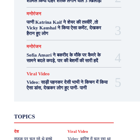
शामिल किया दोहरे शतक लगाने वाले 3 खिलाड़ी
मनोरंजन
पत्नी Katrina Kaif ने शेयर की तस्वीरें ,तो
Vicky Kaushal ने किया ऐसा कमेंट, देखकर
हैरान हुए लोग
मनोरंजन
Sofia Ansari ने बकरीद के मौके पर कैमरे के
सामने बदले कपड़े, पार की बेशर्मी की सारी हदें
Viral Video
Video: साड़ी पहनकर देसी भाभी ने किचन में किया
ऐसा डांस, देखकर लोग हुए पानी- पानी
Fashion
Health
Lifestyle
News
TOPICS
Photography
Recipes
Sport
Travel
UP
Viral Video
एस्ट्रो
करियर
क्रिकेट
देश
Viral Video
खेल
टेक्नोलॉजी
दुनिया
देश
बिजनेस
मनोरंजन
राजनीति
वास्तु शास्त्र
सड़क पर चल रहे थे बच्चे,
Video: बारिश में चल रहा था