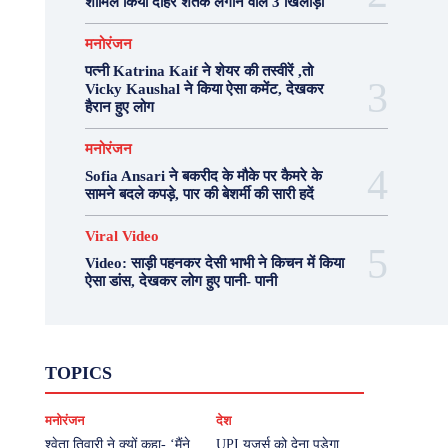
शामिल किया दोहरे शतक लगाने वाले 3 खिलाड़ी
मनोरंजन
पत्नी Katrina Kaif ने शेयर की तस्वीरें ,तो
Vicky Kaushal ने किया ऐसा कमेंट, देखकर
हैरान हुए लोग
मनोरंजन
Sofia Ansari ने बकरीद के मौके पर कैमरे के
सामने बदले कपड़े, पार की बेशर्मी की सारी हदें
Viral Video
Video: साड़ी पहनकर देसी भाभी ने किचन में किया
ऐसा डांस, देखकर लोग हुए पानी- पानी
Fashion
Health
Lifestyle
News
TOPICS
Photography
Recipes
Sport
Travel
UP
Viral Video
एस्ट्रो
करियर
क्रिकेट
मनोरंजन
देश
खेल
टेक्नोलॉजी
दुनिया
देश
बिजनेस
मनोरंजन
राजनीति
वास्तु शास्त्र
श्वेता तिवारी ने क्यों कहा- ‘मैंने
UPI यूजर्स को देना पड़ेगा