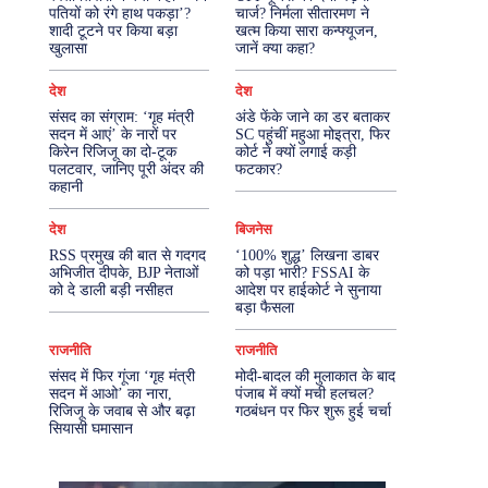
पतियों को रंगे हाथ पकड़ा’?
चार्ज? निर्मला सीतारमण ने
शादी टूटने पर किया बड़ा
खत्म किया सारा कन्फ्यूजन,
More
खुलासा
जानें क्या कहा?
देश
देश
संसद का संग्राम: ‘गृह मंत्री
अंडे फेंके जाने का डर बताकर
सदन में आएं’ के नारों पर
SC पहुंचीं महुआ मोइत्रा, फिर
किरेन रिजिजू का दो-टूक
कोर्ट ने क्यों लगाई कड़ी
पलटवार, जानिए पूरी अंदर की
फटकार?
कहानी
देश
बिजनेस
RSS प्रमुख की बात से गदगद
‘100% शुद्ध’ लिखना डाबर
अभिजीत दीपके, BJP नेताओं
को पड़ा भारी? FSSAI के
को दे डाली बड़ी नसीहत
आदेश पर हाईकोर्ट ने सुनाया
बड़ा फैसला
राजनीति
राजनीति
संसद में फिर गूंजा ‘गृह मंत्री
मोदी-बादल की मुलाकात के बाद
सदन में आओ’ का नारा,
पंजाब में क्यों मची हलचल?
रिजिजू के जवाब से और बढ़ा
गठबंधन पर फिर शुरू हुई चर्चा
सियासी घमासान