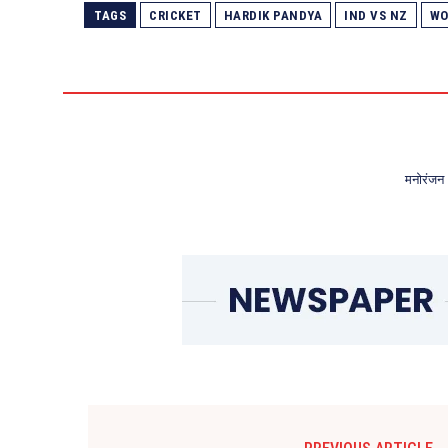
TAGS
CRICKET
HARDIK PANDYA
IND VS NZ
WO
मनोरंजन