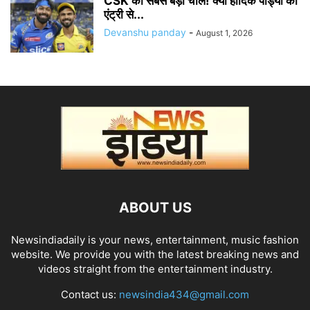
CSK की सबसे बड़ी चाल! क्या हार्दिक पांड्या की
एंट्री से...
Devanshu panday
-
August 1, 2026
ABOUT US
Newsindiadaily is your news, entertainment, music fashion
website. We provide you with the latest breaking news and
videos straight from the entertainment industry.
Contact us:
newsindia434@gmail.com