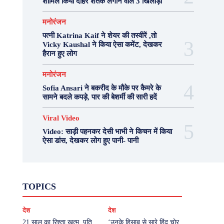
शामिल किया दोहरे शतक लगाने वाले 3 खिलाड़ी
मनोरंजन
पत्नी Katrina Kaif ने शेयर की तस्वीरें ,तो
Vicky Kaushal ने किया ऐसा कमेंट, देखकर
हैरान हुए लोग
मनोरंजन
Sofia Ansari ने बकरीद के मौके पर कैमरे के
सामने बदले कपड़े, पार की बेशर्मी की सारी हदें
Viral Video
Video: साड़ी पहनकर देसी भाभी ने किचन में किया
ऐसा डांस, देखकर लोग हुए पानी- पानी
Fashion
Health
Lifestyle
News
TOPICS
Photography
Recipes
Sport
Travel
UP
Viral Video
एस्ट्रो
करियर
क्रिकेट
देश
देश
खेल
टेक्नोलॉजी
दुनिया
देश
बिजनेस
मनोरंजन
राजनीति
वास्तु शास्त्र
21 साल का रिश्ता खत्म, पति
‘उनके हिसाब से सारे हिंदु चोर