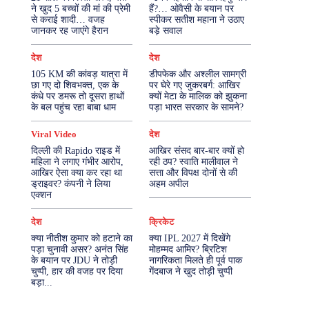
ने खुद 5 बच्चों की मां की प्रेमी
हैं?… ओवैसी के बयान पर
से कराई शादी… वजह
स्पीकर सतीश महाना ने उठाए
More
जानकर रह जाएंगे हैरान
बड़े सवाल
देश
देश
105 KM की कांवड़ यात्रा में
डीपफेक और अश्लील सामग्री
छा गए दो शिवभक्त, एक के
पर घेरे गए जुकरबर्ग: आखिर
कंधे पर डमरू तो दूसरा हाथों
क्यों मेटा के मालिक को झुकना
के बल पहुंच रहा बाबा धाम
पड़ा भारत सरकार के सामने?
Viral Video
देश
दिल्ली की Rapido राइड में
आखिर संसद बार-बार क्यों हो
महिला ने लगाए गंभीर आरोप,
रही ठप? स्वाति मालीवाल ने
आखिर ऐसा क्या कर रहा था
सत्ता और विपक्ष दोनों से की
ड्राइवर? कंपनी ने लिया
अहम अपील
एक्शन
देश
क्रिकेट
क्या नीतीश कुमार को हटाने का
क्या IPL 2027 में दिखेंगे
पड़ा चुनावी असर? अनंत सिंह
मोहम्मद आमिर? ब्रिटिश
के बयान पर JDU ने तोड़ी
नागरिकता मिलते ही पूर्व पाक
चुप्पी, हार की वजह पर दिया
गेंदबाज ने खुद तोड़ी चुप्पी
बड़ा...