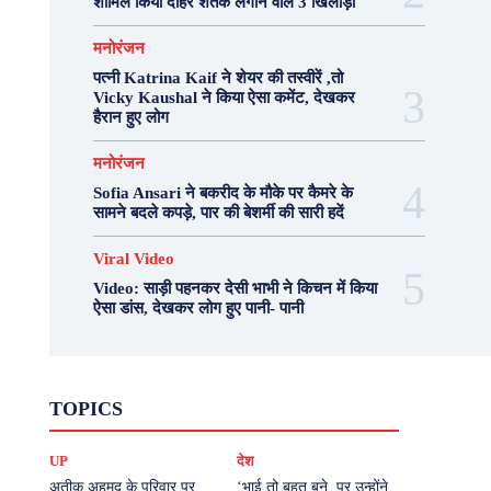
शामिल किया दोहरे शतक लगाने वाले 3 खिलाड़ी
मनोरंजन
पत्नी Katrina Kaif ने शेयर की तस्वीरें ,तो
Vicky Kaushal ने किया ऐसा कमेंट, देखकर
हैरान हुए लोग
मनोरंजन
Sofia Ansari ने बकरीद के मौके पर कैमरे के
सामने बदले कपड़े, पार की बेशर्मी की सारी हदें
Viral Video
Video: साड़ी पहनकर देसी भाभी ने किचन में किया
ऐसा डांस, देखकर लोग हुए पानी- पानी
Fashion
Health
Lifestyle
News
TOPICS
Photography
Recipes
Sport
Travel
UP
Viral Video
एस्ट्रो
करियर
क्रिकेट
UP
देश
खेल
टेक्नोलॉजी
दुनिया
देश
बिजनेस
मनोरंजन
राजनीति
वास्तु शास्त्र
अतीक अहमद के परिवार पर
‘भाई तो बहुत बने, पर उन्होंने