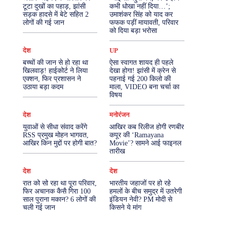
टूटा दुखों का पहाड़, झांसी
कभी धोखा नहीं दिया…’;
सड़क हादसे में बेटे सहित 2
उमाशंकर सिंह को याद कर
More
लोगों की गई जान
फफक पड़ीं मायावती, परिवार
को दिया बड़ा भरोसा
देश
UP
बच्चों की जान से हो रहा था
ऐसा स्वागत शायद ही पहले
खिलवाड़! हाईकोर्ट ने लिया
देखा होगा! झांसी में क्रेन से
एक्शन, फिर प्रशासन ने
पहनाई गई 200 किलो की
उठाया बड़ा कदम
माला, VIDEO बना चर्चा का
विषय
देश
मनोरंजन
युवाओं से सीधा संवाद करेंगे
आखिर कब रिलीज होगी रणबीर
RSS प्रमुख मोहन भागवत,
कपूर की ‘Ramayana
आखिर किन मुद्दों पर होगी बात?
Movie’? सामने आई फाइनल
तारीख
देश
देश
रात को सो रहा था पूरा परिवार,
भारतीय जहाजों पर हो रहे
फिर अचानक कैसै गिरा 100
हमलों के बीच समुद्र में उतरेगी
साल पुराना मकान? 6 लोगों की
इंडियन नेवी? PM मोदी से
चली गई जान
किसने ये मांग