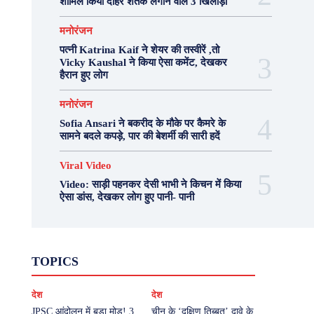
शामिल किया दोहरे शतक लगाने वाले 3 खिलाड़ी
मनोरंजन
पत्नी Katrina Kaif ने शेयर की तस्वीरें ,तो
Vicky Kaushal ने किया ऐसा कमेंट, देखकर
हैरान हुए लोग
मनोरंजन
Sofia Ansari ने बकरीद के मौके पर कैमरे के
सामने बदले कपड़े, पार की बेशर्मी की सारी हदें
Viral Video
Video: साड़ी पहनकर देसी भाभी ने किचन में किया
ऐसा डांस, देखकर लोग हुए पानी- पानी
Fashion
Health
Lifestyle
News
TOPICS
Photography
Recipes
Sport
Travel
UP
Viral Video
एस्ट्रो
करियर
क्रिकेट
देश
देश
खेल
टेक्नोलॉजी
दुनिया
देश
बिजनेस
मनोरंजन
राजनीति
वास्तु शास्त्र
JPSC आंदोलन में बड़ा मोड़! 3
चीन के ‘दक्षिण तिब्बत’ दावे के