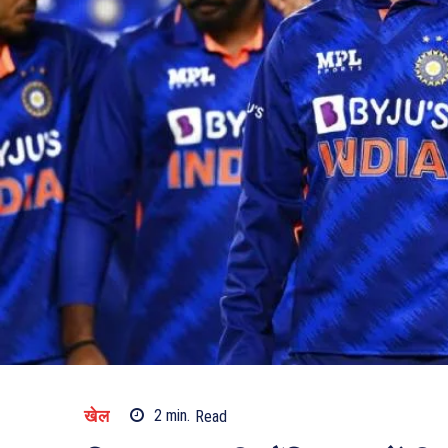
खेल
2
min.
Read