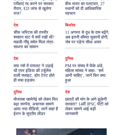
परीक्षाएं रद्द करने पर सरकार
बीच भारत का पलटवार, 27
तैयार, ED जांच से खुलेगा
स्थानों को दी आधिकारिक
More
राज?
पहचान
देश
बिजनेस
चीफ जस्टिस की तस्वीर
11 अगस्त से दूध के दाम बढ़ेंगे,
श्मशान घाट में क्यों रखी थी?
अब इतनी कीमत चुकानी होगी;
मछली-नींबू समेत मिला तंत्र-
जेब पर पड़ेगा सीधा असर
साधना का सामान
देश
दुनिया
क्या नशे में पायलट ने उड़ाई
PM पर संसद में फेंके अंडे,
थी एयर इंडिया की टर्बुलेंस
महिला सांसद ने कहा- ‘शर्म
वाली फ्लाइट, डोप टेस्ट होते
आनी चाहिए’, जानें फिर क्या
ही मचा हड़कंप
हुआ
दुनिया
देश
मोजतबा खामेनेई को लेकर फिर
छात्रों की मांग के आगे झुकेगी
बढ़ा सस्पेंस, अचानक सामने
सरकार? 14वीं JPSC पीटी को
आया नया वीडियो, जानें कहां हैं
लेकर सामने आई बड़ी
ईरान के सुप्रीम लीडर
जानकारी