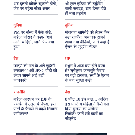
अब इतनी कीमत चुकानी होगी;
थी एयर इंडिया की टर्बुलेंस
जेब पर पड़ेगा सीधा असर
वाली फ्लाइट, डोप टेस्ट होते
More
ही मचा हड़कंप
दुनिया
दुनिया
PM पर संसद में फेंके अंडे,
मोजतबा खामेनेई को लेकर फिर
महिला सांसद ने कहा- ‘शर्म
बढ़ा सस्पेंस, अचानक सामने
आनी चाहिए’, जानें फिर क्या
आया नया वीडियो, जानें कहां हैं
हुआ
ईरान के सुप्रीम लीडर
देश
UP
छात्रों की मांग के आगे झुकेगी
मथुरा में आज क्या होने वाला
सरकार? 14वीं JPSC पीटी को
है? श्रीकृष्ण जन्मभूमि विवाद
लेकर सामने आई बड़ी
पर बढ़ी हलचल, संतों के ऐलान
जानकारी
के बाद सुरक्षा कड़ी
राजनीति
देश
महिला आरक्षण पर BJP के
8 फीट 10 इंच बाल… आखिर
समर्थन में उतरा ये विपक्ष, इस
इस भारतीय महिला ने कैसे बना
पार्टी के फैसले से बदले सियासी
दिया दुनिया का अनोखा
समीकरण!
रिकॉर्ड? जानें लंबे बालों का
सीक्रेट