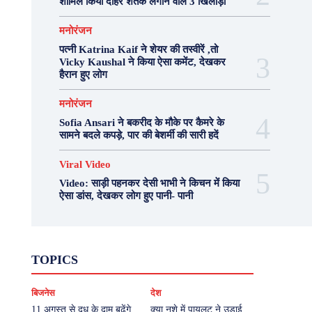
शामिल किया दोहरे शतक लगाने वाले 3 खिलाड़ी
मनोरंजन
पत्नी Katrina Kaif ने शेयर की तस्वीरें ,तो
Vicky Kaushal ने किया ऐसा कमेंट, देखकर
हैरान हुए लोग
मनोरंजन
Sofia Ansari ने बकरीद के मौके पर कैमरे के
सामने बदले कपड़े, पार की बेशर्मी की सारी हदें
Viral Video
Video: साड़ी पहनकर देसी भाभी ने किचन में किया
ऐसा डांस, देखकर लोग हुए पानी- पानी
Fashion
Health
Lifestyle
News
TOPICS
Photography
Recipes
Sport
Travel
UP
Viral Video
एस्ट्रो
करियर
क्रिकेट
बिजनेस
देश
खेल
टेक्नोलॉजी
दुनिया
देश
बिजनेस
मनोरंजन
राजनीति
वास्तु शास्त्र
11 अगस्त से दूध के दाम बढ़ेंगे,
क्या नशे में पायलट ने उड़ाई