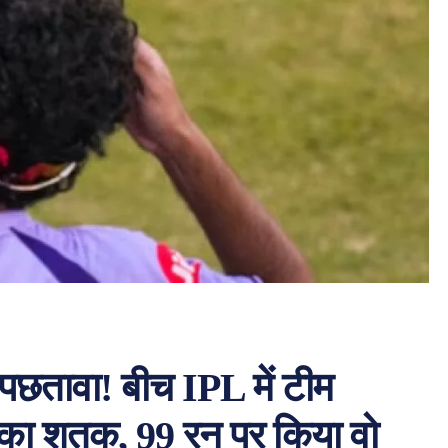
छतावा! बीच IPL में टीम
 ठोका शतक, 99 रन पर किया वो