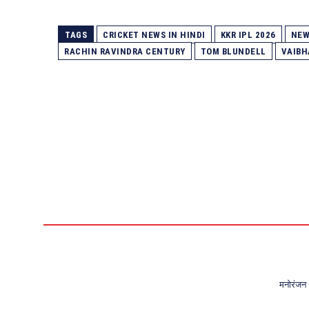
TAGS
CRICKET NEWS IN HINDI
KKR IPL 2026
NEW
RACHIN RAVINDRA CENTURY
TOM BLUNDELL
VAIBH
मनोरंजन