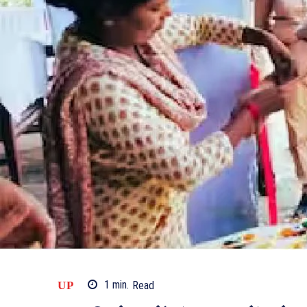
UP
1
min.
Read