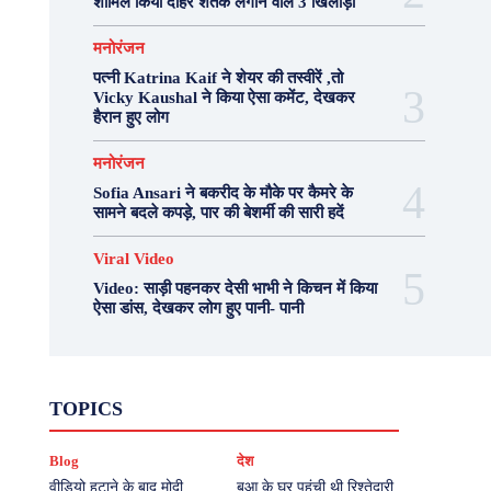
शामिल किया दोहरे शतक लगाने वाले 3 खिलाड़ी
मनोरंजन
पत्नी Katrina Kaif ने शेयर की तस्वीरें ,तो
Vicky Kaushal ने किया ऐसा कमेंट, देखकर
हैरान हुए लोग
मनोरंजन
Sofia Ansari ने बकरीद के मौके पर कैमरे के
सामने बदले कपड़े, पार की बेशर्मी की सारी हदें
Viral Video
Video: साड़ी पहनकर देसी भाभी ने किचन में किया
ऐसा डांस, देखकर लोग हुए पानी- पानी
Fashion
Health
Lifestyle
News
TOPICS
Photography
Recipes
Sport
Travel
UP
Viral Video
एस्ट्रो
करियर
क्रिकेट
Blog
देश
खेल
टेक्नोलॉजी
दुनिया
देश
बिजनेस
मनोरंजन
राजनीति
वास्तु शास्त्र
वीडियो हटाने के बाद मोदी
बुआ के घर पहुंची थी रिश्तेदारी