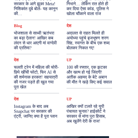
सरकार के आगे झुका Meta!
निभाने… लेकिन रात होते ही
निशिकांत दुबे बोले- यह कानून
कर दिया ऐसा कांड, पुलिस ने
More
की…
खोला चौंकाने वाला राज
Blog
देश
भोजशाला से साध्वी ऋतंभरा
अदालत से राहत मिलते ही
का बड़ा ऐलान! आखिर कब
अयोध्या पहुंचे बृजभूषण शरण
लंदन से धार आएगी मां वाग्देवी
सिंह, स्वागत के बीच एक शब्द
की प्रतिमा?
बोलकर निकल गए!
देश
UP
चलती ट्रेन में महिला की चोरी-
100 की रफ्तार, एक झटका
छिपे खींची फोटो, फिर AI से
और खत्म हो गई जिंदगी!
की शर्मनाक हरकत! सहयात्री
अतीक अहमद के बेटे अबान
की नजर पड़ते ही खुल गया
की मौत ने खड़े किए कई सवाल
पूरा खेल
देश
UP
Instagram के बाद अब
आखिर क्यों टलते रहे यूपी
Snapchat पर सरकार की
पंचायत चुनाव? हाईकोर्ट ने
एंट्री, जानिए क्या है पूरा प्लान
सरकार से मांगा पूरा हिसाब,
अब खुलेंगे देरी के राज!