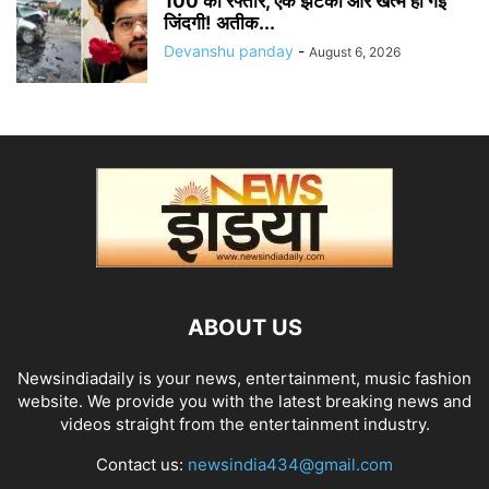
100 की रफ्तार, एक झटका और खत्म हो गई
जिंदगी! अतीक...
Devanshu panday
-
August 6, 2026
ABOUT US
Newsindiadaily is your news, entertainment, music fashion
website. We provide you with the latest breaking news and
videos straight from the entertainment industry.
Contact us:
newsindia434@gmail.com