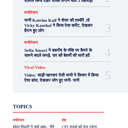
शामिल किया दोहरे शतक लगाने वाले 3 खिलाड़ी
मनोरंजन
पत्नी Katrina Kaif ने शेयर की तस्वीरें ,तो
Vicky Kaushal ने किया ऐसा कमेंट, देखकर
हैरान हुए लोग
मनोरंजन
Sofia Ansari ने बकरीद के मौके पर कैमरे के
सामने बदले कपड़े, पार की बेशर्मी की सारी हदें
Viral Video
Video: साड़ी पहनकर देसी भाभी ने किचन में किया
ऐसा डांस, देखकर लोग हुए पानी- पानी
Fashion
Health
Lifestyle
News
TOPICS
Photography
Recipes
Sport
Travel
UP
Viral Video
एस्ट्रो
करियर
क्रिकेट
मनोरंजन
देश
खेल
टेक्नोलॉजी
दुनिया
देश
बिजनेस
मनोरंजन
राजनीति
वास्तु शास्त्र
श्वेता तिवारी ने क्यों कहा- ‘मैंने
UPI यूजर्स को देना पड़ेगा