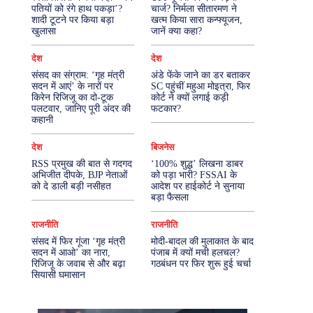
पतियों को रंगे हाथ पकड़ा’?
चार्ज? निर्मला सीतारमण ने
शादी टूटने पर किया बड़ा
खत्म किया सारा कन्फ्यूजन,
More
खुलासा
जानें क्या कहा?
देश
देश
संसद का संग्राम: ‘गृह मंत्री
अंडे फेंके जाने का डर बताकर
सदन में आएं’ के नारों पर
SC पहुंचीं महुआ मोइत्रा, फिर
किरेन रिजिजू का दो-टूक
कोर्ट ने क्यों लगाई कड़ी
पलटवार, जानिए पूरी अंदर की
फटकार?
कहानी
देश
बिजनेस
RSS प्रमुख की बात से गदगद
‘100% शुद्ध’ लिखना डाबर
अभिजीत दीपके, BJP नेताओं
को पड़ा भारी? FSSAI के
को दे डाली बड़ी नसीहत
आदेश पर हाईकोर्ट ने सुनाया
बड़ा फैसला
राजनीति
राजनीति
संसद में फिर गूंजा ‘गृह मंत्री
मोदी-बादल की मुलाकात के बाद
सदन में आओ’ का नारा,
पंजाब में क्यों मची हलचल?
रिजिजू के जवाब से और बढ़ा
गठबंधन पर फिर शुरू हुई चर्चा
सियासी घमासान