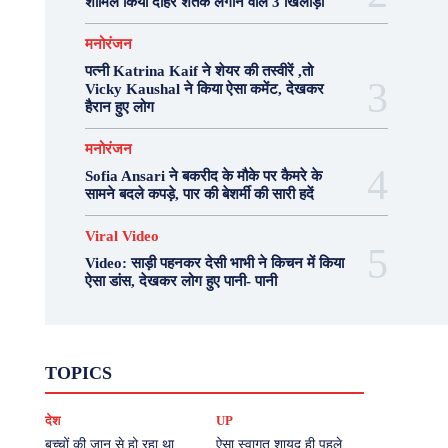
शामिल किया दोहरे शतक लगाने वाले 3 खिलाड़ी
मनोरंजन
पत्नी Katrina Kaif ने शेयर की तस्वीरें ,तो
Vicky Kaushal ने किया ऐसा कमेंट, देखकर
हैरान हुए लोग
मनोरंजन
Sofia Ansari ने बकरीद के मौके पर कैमरे के
सामने बदले कपड़े, पार की बेशर्मी की सारी हदें
Viral Video
Video: साड़ी पहनकर देसी भाभी ने किचन में किया
ऐसा डांस, देखकर लोग हुए पानी- पानी
Fashion
Health
Lifestyle
News
TOPICS
Photography
Recipes
Sport
Travel
UP
Viral Video
एस्ट्रो
करियर
क्रिकेट
देश
UP
खेल
टेक्नोलॉजी
दुनिया
देश
बिजनेस
मनोरंजन
राजनीति
वास्तु शास्त्र
बच्चों की जान से हो रहा था
ऐसा स्वागत शायद ही पहले