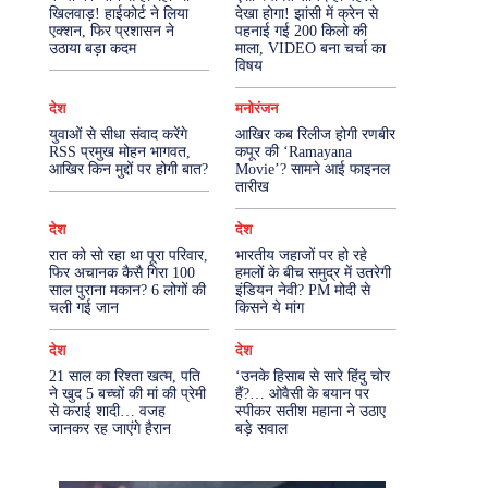
खिलवाड़! हाईकोर्ट ने लिया
देखा होगा! झांसी में क्रेन से
एक्शन, फिर प्रशासन ने
पहनाई गई 200 किलो की
More
उठाया बड़ा कदम
माला, VIDEO बना चर्चा का
विषय
देश
मनोरंजन
युवाओं से सीधा संवाद करेंगे
आखिर कब रिलीज होगी रणबीर
RSS प्रमुख मोहन भागवत,
कपूर की ‘Ramayana
आखिर किन मुद्दों पर होगी बात?
Movie’? सामने आई फाइनल
तारीख
देश
देश
रात को सो रहा था पूरा परिवार,
भारतीय जहाजों पर हो रहे
फिर अचानक कैसै गिरा 100
हमलों के बीच समुद्र में उतरेगी
साल पुराना मकान? 6 लोगों की
इंडियन नेवी? PM मोदी से
चली गई जान
किसने ये मांग
देश
देश
21 साल का रिश्ता खत्म, पति
‘उनके हिसाब से सारे हिंदु चोर
ने खुद 5 बच्चों की मां की प्रेमी
हैं?… ओवैसी के बयान पर
से कराई शादी… वजह
स्पीकर सतीश महाना ने उठाए
जानकर रह जाएंगे हैरान
बड़े सवाल