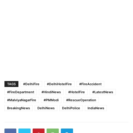
TAGS
#DelhiFire
#DelhiHotelFire
#FireAccident
#FireDepartment
#HindiNews
#HotelFire
#LatestNews
#MalviyaNagarFire
#PMModi
#RescueOperation
BreakingNews
DelhiNews
DelhiPolice
IndiaNews