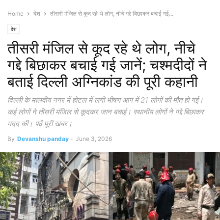
Home
देश
तीसरी मंजिल से कूद रहे थे लोग, नीचे गद्दे बिछाकर बचाई गई...
देश
तीसरी मंजिल से कूद रहे थे लोग, नीचे
गद्दे बिछाकर बचाई गई जानें; चश्मदीदों ने
बताई दिल्ली अग्निकांड की पूरी कहानी
दिल्ली के मालवीय नगर में होटल में लगी भीषण आग में 21 लोगों की मौत हो गई।
कई लोगों ने तीसरी मंजिल से कूदकर जान बचाई। स्थानीय लोगों ने गद्दे बिछाकर
मदद की। पढ़ें पूरी खबर।
By
Devanshu panday
-
June 3, 2026