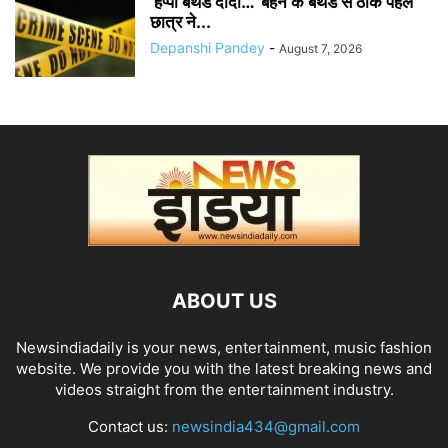
‘हैप्पी बर्थडे दीदी…’ बहन के बर्थडे से ठीक पहले
छात्र ने...
Depanshi Pandey
-
August 7, 2026
ABOUT US
Newsindiadaily is your news, entertainment, music fashion
website. We provide you with the latest breaking news and
videos straight from the entertainment industry.
Contact us:
newsindia434@gmail.com