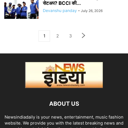
सेटअप? BCCI की...
Devanshu panday
-
July 26, 2026
1
2
3
ABOUT US
Newsindiadaily is your news, entertainment, music fashion
website. We provide you with the latest breaking news and