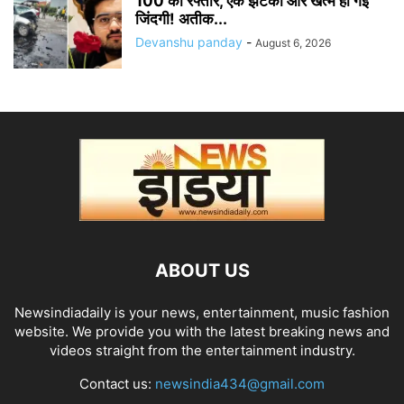
100 की रफ्तार, एक झटका और खत्म हो गई
जिंदगी! अतीक...
Devanshu panday
-
August 6, 2026
ABOUT US
Newsindiadaily is your news, entertainment, music fashion
website. We provide you with the latest breaking news and
videos straight from the entertainment industry.
Contact us:
newsindia434@gmail.com