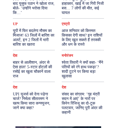
बाद यूसुफ पठान ने खोला राज,
हाहाकार, खाई में जा गिरी निजी
बोले- ‘उन्होंने भरोसा दिया
बस… 7 लोगों की मौत, कई
More
कि…’
घायल
UP
एस्ट्रो
यूपी में फिर बदलेगा मौसम का
आज शनिवार को किस्मत
मिजाज! 63 जिलों में बारिश का
किसका देगी साथ? इन राशियों
अलर्ट, इन 2 जिलों में भारी
के लिए खुल सकते हैं तरक्की
बारिश का खतरा
और धन के रास्ते
देश
मनोरंजन
बाहर से आलीशान, अंदर से
श्वेता तिवारी ने क्यों कहा- ‘मैंने
ऐसा हाल! 5-स्टार होटलों की
पतियों को रंगे हाथ पकड़ा’?
रसोई का खुला चौकानें वाला
शादी टूटने पर किया बड़ा
राज
खुलासा
देश
देश
UPI यूजर्स को देना पड़ेगा
संसद का संग्राम: ‘गृह मंत्री
चार्ज? निर्मला सीतारमण ने
सदन में आएं’ के नारों पर
खत्म किया सारा कन्फ्यूजन,
किरेन रिजिजू का दो-टूक
जानें क्या कहा?
पलटवार, जानिए पूरी अंदर की
कहानी