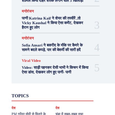
शामिल किया दोहरे शतक लगाने वाले 3 खिलाड़ी
मनोरंजन
पत्नी Katrina Kaif ने शेयर की तस्वीरें ,तो
Vicky Kaushal ने किया ऐसा कमेंट, देखकर
हैरान हुए लोग
मनोरंजन
Sofia Ansari ने बकरीद के मौके पर कैमरे के
सामने बदले कपड़े, पार की बेशर्मी की सारी हदें
Viral Video
Video: साड़ी पहनकर देसी भाभी ने किचन में किया
ऐसा डांस, देखकर लोग हुए पानी- पानी
Fashion
Health
Lifestyle
News
TOPICS
Photography
Recipes
Sport
Travel
UP
Viral Video
एस्ट्रो
करियर
क्रिकेट
देश
देश
खेल
टेक्नोलॉजी
दुनिया
देश
बिजनेस
मनोरंजन
राजनीति
वास्तु शास्त्र
PM नरेंद्र मोदी से मिलने के
चंबा में सुबह-सुबह मचा