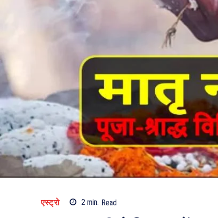
एस्ट्रो
2
min.
Read