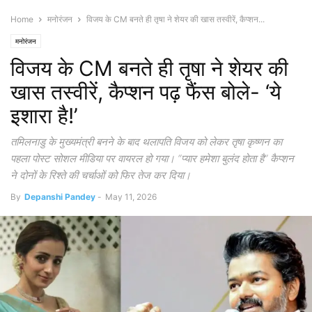
Home
मनोरंजन
विजय के CM बनते ही तृषा ने शेयर की खास तस्वीरें, कैप्शन...
मनोरंजन
विजय के CM बनते ही तृषा ने शेयर की
खास तस्वीरें, कैप्शन पढ़ फैंस बोले- ‘ये
इशारा है!’
तमिलनाडु के मुख्यमंत्री बनने के बाद थलापति विजय को लेकर तृषा कृष्णन का
पहला पोस्ट सोशल मीडिया पर वायरल हो गया। “प्यार हमेशा बुलंद होता है” कैप्शन
ने दोनों के रिश्ते की चर्चाओं को फिर तेज कर दिया।
By
Depanshi Pandey
-
May 11, 2026